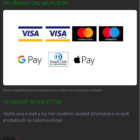
PRIJÍMAME ONLINE PLATBY
Rýchle a bezpečné platenie platobnou kartou alebo online platobnými metódami.
ODOBERAŤ NEWSLETTER
Vložte svoj e-mail a my Vám budeme zasielať informácie o nových
produktoch na našom e-shope.
EMAIL