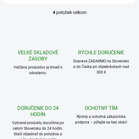
4
položiek celkom
O
v
l
á
d
a
c
VEĽKÉ SKLADOVÉ
RÝCHLE DORUČENIE
i
ZÁSOBY
e
Doprava ZADARMO na Slovensko
a do Česka pri objednávkach nad
p
Väčšina produktov je ihneď k
300 €
odoslaniu.
r
v
k
y
v
ý
DORUČENIE DO 24
OCHOTNÝ TÍM
p
HODÍN
i
Rýchla a ochotná zákaznícka
s
podpora – pýtajte sa bez obáv!
Vybrané produkty doručíme po
u
celom Slovensku do 24 hodín.
Stačí objednať do poludnia a