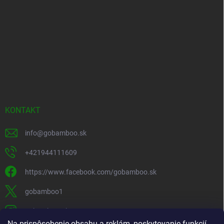
KONTAKT
info
@
gobamboo.sk
+421944111609
https://www.facebook.com/gobamboo.sk
gobamboo1
gobamboo_sk
Na prispôsobenie obsahu a reklám, poskytovanie funkcií