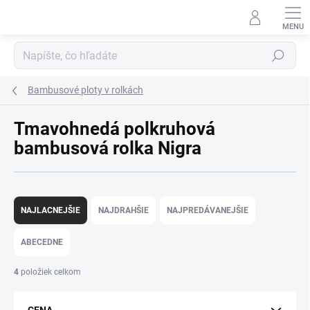
Prejsť
na
obsah
Hľadať
Bambusové ploty v rolkách
Tmavohnedá polkruhová
bambusová rolka Nigra
R
a
NAJLACNEJŠIE
NAJDRAHŠIE
NAJPREDÁVANEJŠIE
d
e
ABECEDNE
n
i
4
položiek celkom
e
p