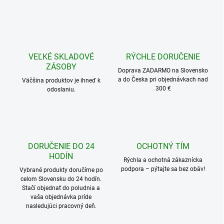
v
l
á
d
a
c
VEĽKÉ SKLADOVÉ
RÝCHLE DORUČENIE
i
ZÁSOBY
e
Doprava ZADARMO na Slovensko
a do Česka pri objednávkach nad
p
Väčšina produktov je ihneď k
300 €
odoslaniu.
r
v
k
y
v
ý
DORUČENIE DO 24
OCHOTNÝ TÍM
p
HODÍN
i
Rýchla a ochotná zákaznícka
s
podpora – pýtajte sa bez obáv!
Vybrané produkty doručíme po
u
celom Slovensku do 24 hodín.
Stačí objednať do poludnia a
vaša objednávka príde
nasledujúci pracovný deň.