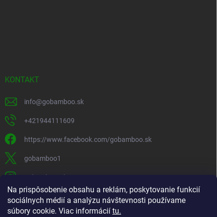
KONTAKT
info
@
gobamboo.sk
+421944111609
https://www.facebook.com/gobamboo.sk
gobamboo1
gobamboo_sk
Na prispôsobenie obsahu a reklám, poskytovanie funkcií
+421944111609
sociálnych médií a analýzu návštevnosti používame
súbory cookie. Viac informácií
tu.
https://www.youtube.com/@gobamb00