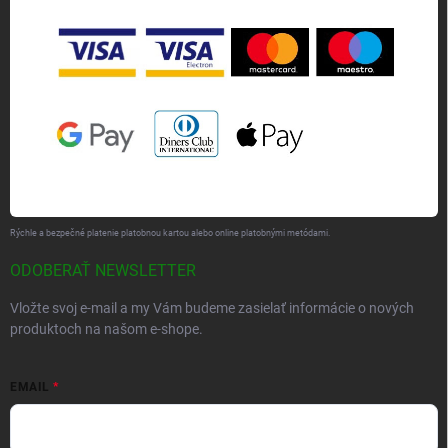
Rýchle a bezpečné platenie platobnou kartou alebo online platobnými metódami.
ODOBERAŤ NEWSLETTER
Vložte svoj e-mail a my Vám budeme zasielať informácie o nových
produktoch na našom e-shope.
EMAIL