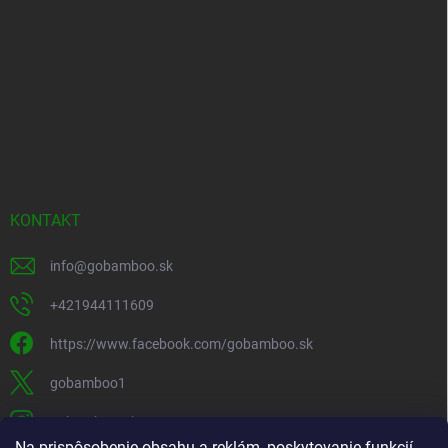
KONTAKT
info
@
gobamboo.sk
+421944111609
https://www.facebook.com/gobamboo.sk
gobamboo1
gobamboo_sk
Na prispôsobenie obsahu a reklám, poskytovanie funkcií