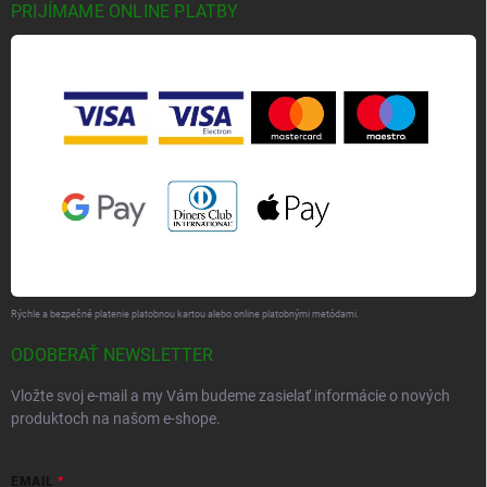
PRIJÍMAME ONLINE PLATBY
Rýchle a bezpečné platenie platobnou kartou alebo online platobnými metódami.
ODOBERAŤ NEWSLETTER
Vložte svoj e-mail a my Vám budeme zasielať informácie o nových
produktoch na našom e-shope.
EMAIL