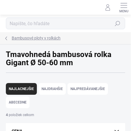
Prejsť
na
obsah
Hľadať
Bambusové ploty v rolkách
Tmavohnedá bambusová rolka
Gigant Ø 50-60 mm
R
a
NAJLACNEJŠIE
NAJDRAHŠIE
NAJPREDÁVANEJŠIE
d
e
ABECEDNE
n
i
4
položiek celkom
e
p