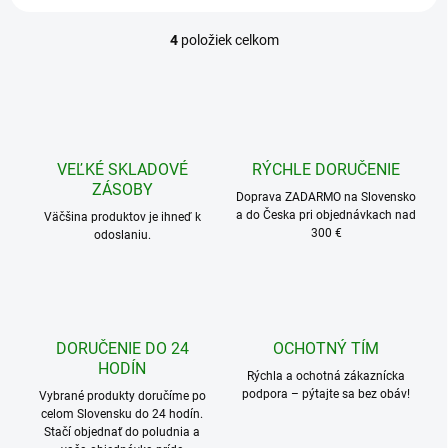
4
položiek celkom
O
v
l
á
d
a
c
VEĽKÉ SKLADOVÉ
RÝCHLE DORUČENIE
i
ZÁSOBY
e
Doprava ZADARMO na Slovensko
a do Česka pri objednávkach nad
p
Väčšina produktov je ihneď k
300 €
odoslaniu.
r
v
k
y
v
ý
DORUČENIE DO 24
OCHOTNÝ TÍM
p
HODÍN
i
Rýchla a ochotná zákaznícka
s
podpora – pýtajte sa bez obáv!
Vybrané produkty doručíme po
u
celom Slovensku do 24 hodín.
Stačí objednať do poludnia a