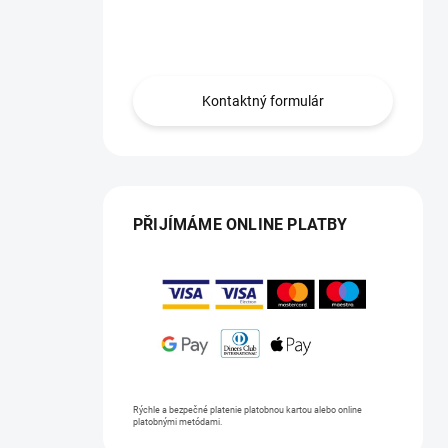
Máte otázku?
Kontaktujte nás.
Kontaktný formulár
PŘIJÍMÁME ONLINE PLATBY
Rýchle a bezpečné platenie platobnou kartou alebo online
platobnými metódami.