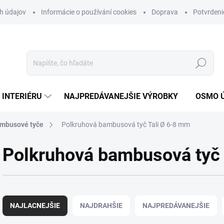
h údajov
Informácie o používání cookies
Doprava
Potvrdeni
Hľadať
 INTERIÉRU
NAJPREDÁVANEJŠIE VÝROBKY
OSMO 
ambusové tyče
Polkruhová bambusová tyč Tali Ø 6-8 mm
Polkruhová bambusová tyč 
R
a
NAJLACNEJŠIE
NAJDRAHŠIE
NAJPREDÁVANEJŠIE
d
e