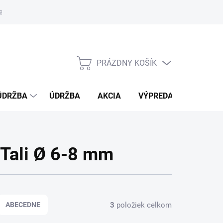
e oboznámenia sa s vlastnosťami bambusu
PRÁZDNY KOŠÍK
NÁKUPNÝ
KOŠÍK
ÚDRŽBA
ÚDRŽBA
AKCIA
VÝPREDAJ
BLOG
Tali Ø 6-8 mm
3
položiek celkom
ABECEDNE