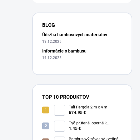
BLOG
Údržba bambusových materiálov
19.12.2025
Informácie o bambusu
19.12.2025
TOP 10 PRODUKTOV
Tali Pergola 2 m x 4 m
674.95 €
Tyč prútená, oporná k
rastlinám 190 cm
1.45 €
Bambusový závesný kvetináč