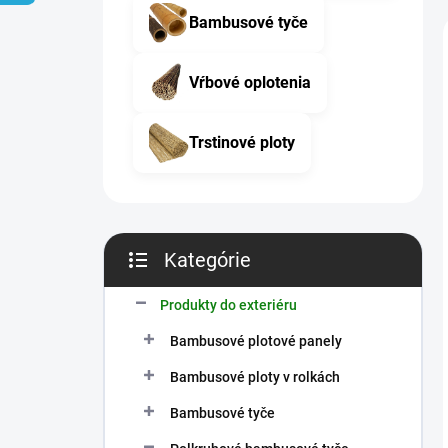
n
Bambusové tyče
e
l
Vŕbové oplotenia
Trstinové ploty
Kategórie
Preskočiť
kategórie
Produkty do exteriéru
Bambusové plotové panely
Bambusové ploty v rolkách
Bambusové tyče