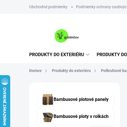
Prejsť
Obchodné podmienky
Podmienky ochrany osobnýc
na
obsah
PRODUKTY DO EXTERIÉRU
PRODUKTY DO
Domov
Produkty do exteriéru
Polkruhové b
B
o
č
Bambusové plotové panely
n
ý
p
Bambusové ploty v rolkách
a