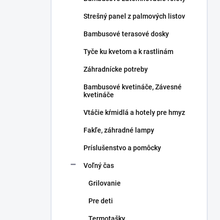
Strešný panel z palmových listov
Bambusové terasové dosky
Tyče ku kvetom a k rastlinám
Záhradnícke potreby
Bambusové kvetináče, Závesné
kvetináče
Vtáčie kŕmidlá a hotely pre hmyz
Fakľe, záhradné lampy
Príslušenstvo a pomôcky
Voľný čas
Grilovanie
Pre deti
Termotašky