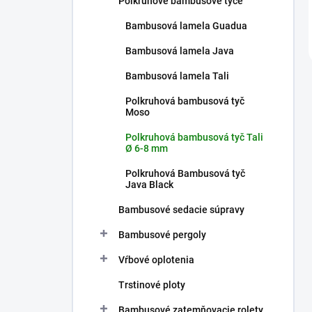
Polkruhové bambusové tyče
Bambusová lamela Guadua
Bambusová lamela Java
Bambusová lamela Tali
Polkruhová bambusová tyč
Moso
Polkruhová bambusová tyč Tali
Ø 6-8 mm
Polkruhová Bambusová tyč
Java Black
Bambusové sedacie súpravy
Bambusové pergoly
Vŕbové oplotenia
Trstinové ploty
Bambusové zatemňovacie rolety