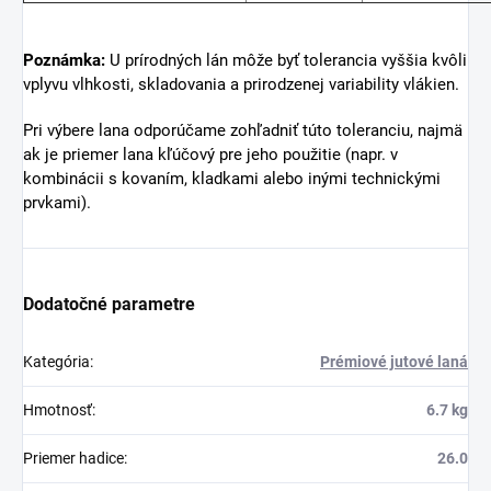
vyrobené. Zvláštnu pozornosť si zasluhujú laná z prírodných
vlákien, ako je juta alebo sisal. U týchto lán môže priemer
kolísať medzi jednotlivými výrobnými šaržami, pretože
prírodné priadze majú prirodzené rozdiely v hrúbke, pružnosti
a nasiakavosti. Tieto odchýlky nie sú vadou, ale bežnou
vlastnosťou prírodných materiálov.
Orientačná tolerancia priemeru lán
Typ lana
Materiál
Konštr
Prírodné lano
Juta, sisal
3–4 pramenné
Syntetické laná stáčané a
PP, PPV, PES,
3, 4, 8, 16, 24, 32,
pletené
PA
pramenné
Poznámka:
U prírodných lán môže byť tolerancia vyššia kvôli
vplyvu vlhkosti, skladovania a prirodzenej variability vlákien.
Pri výbere lana odporúčame zohľadniť túto toleranciu, najmä
ak je priemer lana kľúčový pre jeho použitie (napr. v