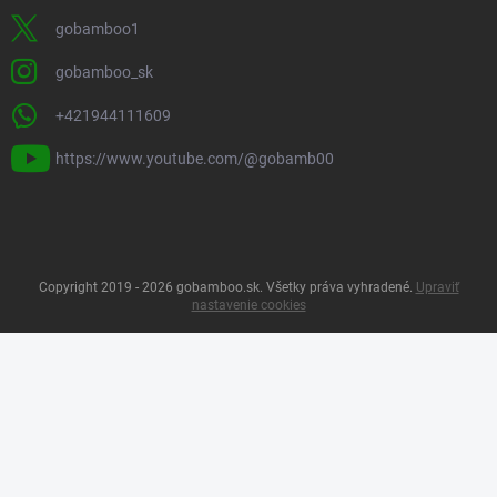
KONTAKT
info
@
gobamboo.sk
+421944111609
https://www.facebook.com/gobamboo.sk
gobamboo1
gobamboo_sk
+421944111609
https://www.youtube.com/@gobamb00