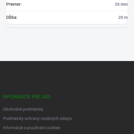
kombinácii s kovaním, kladkami alebo inými technickými
prvkami).
Dodatočné parametre
Kategória
:
Prémiové jutové laná
Hmotnosť
:
6.7 kg
Priemer hadice
:
26.0
Priemer
:
26 mm
Dĺžka
:
20 m