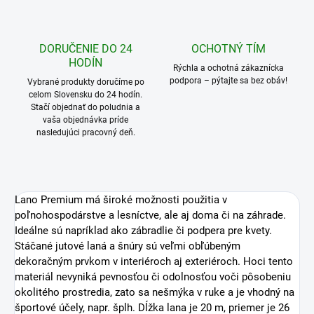
OPÝTAŤ SA
STRÁŽIŤ
VEĽKÉ SKLADOVÉ
RÝCHLE DORUČENIE
ZÁSOBY
Doprava ZADARMO na Slovensko
a do Česka pri objednávkach nad
Väčšina produktov je ihneď k
300 €
odoslaniu.
DORUČENIE DO 24
OCHOTNÝ TÍM
HODÍN
Rýchla a ochotná zákaznícka
podpora – pýtajte sa bez obáv!
Vybrané produkty doručíme po
celom Slovensku do 24 hodín.