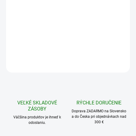
SKLADOM
cena:
Doprava ZDARMA pre objednávky nad 300€
DETAILNÉ INFORMÁCIE
Dĺžka:
5 m
10 m
20 m
50 m
Priemer:
Ø 5 mm
Ø 8 mm
Ø 10 mm
Ø 12 mm
Ø 16 mm
Ø 26 mm
−
+
Pridať do košíka