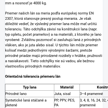
Stačí objednať do poludnia a
vaša objednávka príde
nasledujúci pracovný deň.
Lano Premium má široké možnosti použitia v
poľnohospodárstve a lesníctve, ale aj doma či na záhrade.
Ideálne sú napríklad ako zábradlie či podpera pre kvety.
Stáčané jutové laná a šnúry sú veľmi obľúbeným
dekoračným prvkom v interiéroch aj exteriéroch. Hoci tento
materiál nevyniká pevnosťou či odolnosťou voči pôsobeniu
okolitého prostredia, zato sa nešmýka v ruke a je vhodný na
športové účely, napr. šplh. Dĺžka lana je 20 m, priemer je 26
mm a nosnosť je 4000 kg.
Priemer našich lán sa meria podľa európskej normy EN
2307, ktorá stanovuje presný postup merania. Je však
dôležité vedieť, že výsledný priemer lana môže mať určitú
toleranciu. Táto odchýlka závisí na konštrukcii lana (napr.
typ opletu, počet prameňov) a na materiáli, z ktorého je lano