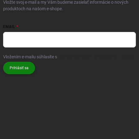
Rýchle a bezpečné platenie platobnou kartou alebo online platobnými metódami.
ODOBERAŤ NEWSLETTER
Vložte svoj e-mail a my Vám budeme zasielať informácie o nových
produktoch na našom e-shope.
EMAIL