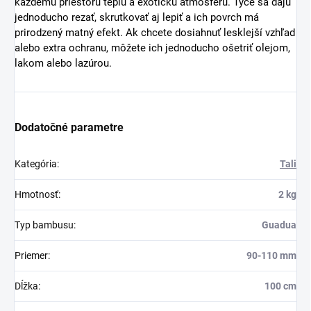
dĺžkach a dodáva sa v neošetrenom stave. Hrubostenné a
pevné bambusové tyče sú mimoriadne odolné, no zároveň
ľahko opracovateľné, vďaka čomu sú ideálne na rôzne
dekoratívne aj konštrukčné využitie.
Bambusové tyče Tali sú perfektné na výrobu plotov, pergol,
obkladov stĺpov, tieniacich prvkov alebo dokonca
interiérových dekorácií. Ich prirodzený vzhľad dodáva
každému priestoru teplú a exotickú atmosféru. Tyče sa dajú
jednoducho rezať, skrutkovať aj lepiť a ich povrch má
prirodzený matný efekt. Ak chcete dosiahnuť lesklejší vzhľad
alebo extra ochranu, môžete ich jednoducho ošetriť olejom,
lakom alebo lazúrou.
Dodatočné parametre
Kategória
:
Tali