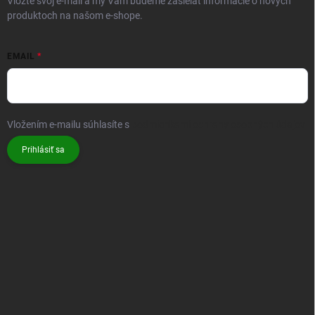
Rýchle a bezpečné platenie platobnou kartou alebo online platobnými metódami.
ODOBERAŤ NEWSLETTER
Vložte svoj e-mail a my Vám budeme zasielať informácie o nových
produktoch na našom e-shope.
EMAIL
Vložením e-mailu súhlasíte s
podmienkami ochrany osobných údajov
Prihlásiť sa