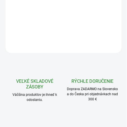
5 - 9 ks = zľava 2 %
13,67 €
/ ks
10 - 24 ks = zľava 5 %
13,25 €
/ ks
25 - 49 ks = zľava 8 %
12,83 €
/ ks
50 a viac ks = zľava 10 %
12,56 €
/ ks
Ušetríte
0 €
−
+
Pridať do košíka
OPÝTAŤ SA
STRÁŽIŤ