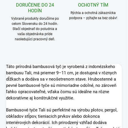
VEĽKÉ SKLADOVÉ
RÝCHLE DORUČENIE
ZÁSOBY
Doprava ZADARMO na Slovensko
a do Česka pri objednávkach nad
Väčšina produktov je ihneď k
300 €
odoslaniu.
DORUČENIE DO 24
OCHOTNÝ TÍM
HODÍN
Rýchla a ochotná zákaznícka
podpora – pýtajte sa bez obáv!
Vybrané produkty doručíme po
celom Slovensku do 24 hodín.
Stačí objednať do poludnia a
vaša objednávka príde
nasledujúci pracovný deň.
Táto prírodná bambusová tyč je vyrobená z indonézskeho
bambusu Tali, má priemer 9–11 cm, je dostupná v rôznych