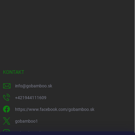
Vložte svoj e-mail a my Vám budeme zasielať informácie o nových
produktoch na našom e-shope.
EMAIL
Vložením e-mailu súhlasíte s
podmienkami ochrany osobných údajov
Prihlásiť sa