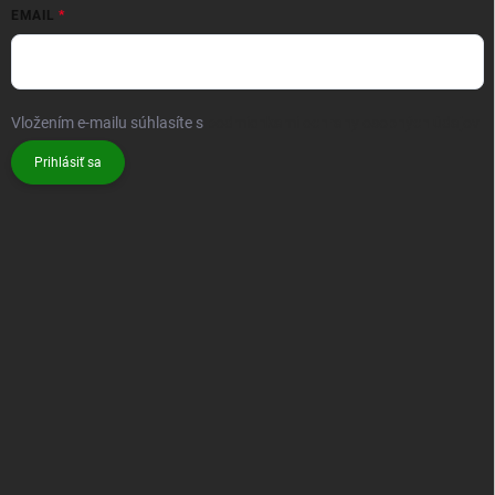
Doprava
Potvrdenie oboznámenia sa s vlastnosťami bambusu
PRIJÍMAME ONLINE PLATBY
Rýchle a bezpečné platenie platobnou kartou alebo online platobnými metódami.
ODOBERAŤ NEWSLETTER