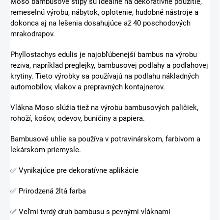
Moso bambusové tyče sa zužujú pozdĺž svojej dĺžky v
dôsledku prirodzeného rastu tohto druhu.
Phyllostachys edulis má krásnu a prírodnú lesklú žltú
vonkajšiu vrstvu.
Všetky druhy patriace do rodu Phyllostachys majú tendenciu
praskať v pozdĺžnom smere pólu. Je to spôsobené
kolísaním atmosférickej vlhkosti a teploty tam, kde sa
používa, a nedá sa tomu zabrániť. Tieto trhliny však
neovplyvňujú mechanické vlastnosti bambusu.
Moso bambus patrí medzi najťažšie bambusy na svete. To z
neho robí najvýhodnejší druh pre podlahové krytiny a
palubovky.
BEŽNÉ POUŽITIA
Moso bambus (čo v čínštine znamená veľmi cenné tvrdé
drevo) sa používa na stavbu domov, mostov a štruktúr z