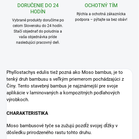
25 - 49 ks = zľava 8 %
25,71 €
/ ks
50 a viac ks = zľava 10 %
25,16 €
/ ks
Ušetríte
0 €
−
+
Pridať do košíka
OPÝTAŤ SA
STRÁŽIŤ
VEĽKÉ SKLADOVÉ
RÝCHLE DORUČENIE
ZÁSOBY
Doprava ZADARMO na Slovensko
a do Česka pri objednávkach nad
Väčšina produktov je ihneď k
300 €
odoslaniu.