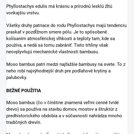
DORUČENIE DO 24
OCHOTNÝ TÍM
HODÍN
Rýchla a ochotná zákaznícka
podpora – pýtajte sa bez obáv!
Vybrané produkty doručíme po
celom Slovensku do 24 hodín.
Stačí objednať do poludnia a
vaša objednávka príde
nasledujúci pracovný deň.
Phyllostachys edulis tiež pozná ako Moso bambus, je to
tenký druh bambusu s veľkým priemerom pochádzajúci z
Číny. Tento stavebný bambus je najznámejší pre svoje
aplikácie v laminovaných a kompozitných podlahových
výrobkoch.
CHARAKTERISTIKA