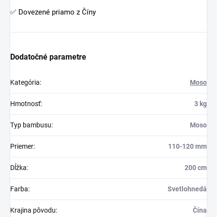
predhistorického obdobia a v súčasnosti nahrádza mnoho
tradičných drevín.
Moso bambusové stĺpy sú ideálne na dekoratívne použitie,
remeselnú výrobu, nábytok, oplotenie, hudobné nástroje a
dokonca aj na lešenia dosahujúce až 40 poschodových
mrakodrapov.
Phyllostachys edulis je najobľúbenejší bambus na výrobu
reziva, napríklad preglejky, bambusovej podlahy a podlahovej
krytiny. Tieto výrobky sa používajú na podlahu nákladných
automobilov, vlakov a prepravných kontajnerov.
Vlákna Moso slúžia tiež na výrobu bambusových paličiek,
rohoží, košov, odevov, buničiny a papiera.
Bambusové uhlie sa používa v potravinárskom, farbivom a
lekárskom priemysle.
✅ Vynikajúce pre dekoratívne aplikácie