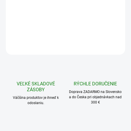
Priemer:
Ø 3-4 cm
Ø 40-45 mm
Ø 5-6 cm
Ø 7-8 cm
Ø 8-9 cm
Ø 9-10 cm
Ø 11-12 cm
Ø 12-14 cm
Množstevná zľava
1 - 4 ks
27,95 €
/ ks
5 - 9 ks = zľava 2 %
27,39 €
/ ks
10 - 24 ks = zľava 5 %
26,55 €
/ ks