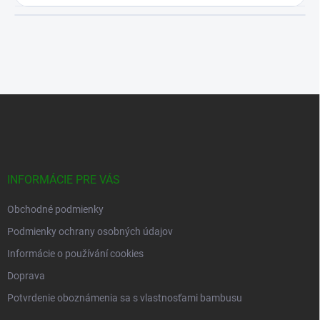
✅ Prirodzená žltá farba
✅ Veľmi tvrdý druh bambusu s pevnými vláknami
✅ Dovezené priamo z Číny
Dodatočné parametre
Kategória
:
Moso
Hmotnosť
:
3 kg
Typ bambusu
:
Moso
Priemer
:
110-120 mm
Dĺžka
:
200 cm