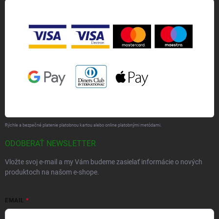
Rýchle a bezpečné platenie platobnou kartou alebo online platobnými metódami.
ODOBERAŤ NEWSLETTER
Vložte svoj e-mail a my Vám budeme zasielať informácie o nových
produktoch na našom e-shope.
EMAIL