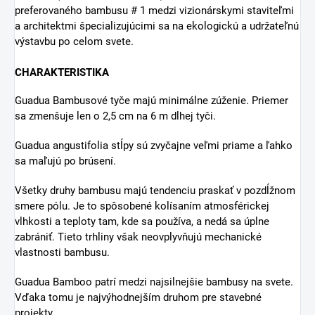
preferovaného bambusu # 1 medzi vizionárskymi staviteľmi
a architektmi špecializujúcimi sa na ekologickú a udržateľnú
výstavbu po celom svete.
CHARAKTERISTIKA
Guadua Bambusové tyče majú minimálne zúženie. Priemer
sa zmenšuje len o 2,5 cm na 6 m dlhej tyči.
Guadua angustifolia stĺpy sú zvyčajne veľmi priame a ľahko
sa maľujú po brúsení.
Všetky druhy bambusu majú tendenciu praskať v pozdĺžnom
smere pólu. Je to spôsobené kolísaním atmosférickej
vlhkosti a teploty tam, kde sa používa, a nedá sa úplne
zabrániť. Tieto trhliny však neovplyvňujú mechanické
vlastnosti bambusu.
Guadua Bamboo patrí medzi najsilnejšie bambusy na svete.
Vďaka tomu je najvýhodnejším druhom pre stavebné
projekty.