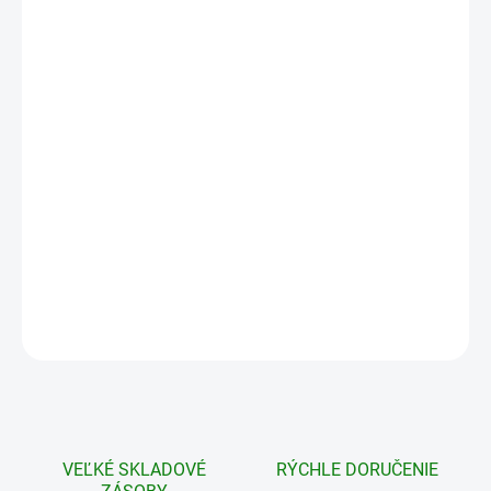
10 - 24 ks = zľava 5 %
35,10 €
/ ks
25 - 49 ks = zľava 8 %
33,99 €
/ ks
50 a viac ks = zľava 10 %
33,26 €
/ ks
Ušetríte
0 €
−
+
Pridať do košíka
OPÝTAŤ SA
STRÁŽIŤ
VEĽKÉ SKLADOVÉ
RÝCHLE DORUČENIE