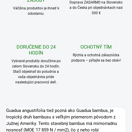
ZÁSOBY
Doprava ZADARMO na Slovensko
a do Česka pri objednávkach nad
Väčšina produktov je ihneď k
300 €
odoslaniu.
DORUČENIE DO 24
OCHOTNÝ TÍM
HODÍN
Rýchla a ochotná zákaznícka
podpora – pýtajte sa bez obáv!
Vybrané produkty doručíme po
celom Slovensku do 24 hodín.
Stačí objednať do poludnia a
vaša objednávka príde
nasledujúci pracovný deň.
Guadua angustifolia tiež pozná ako Guadua bambus, je
tropický druh bambusu s veľkým priemerom pôvodom z
Južnej Ameriky. Tento stavebný bambus má mimoriadnu
nosnosť (MOE 17 859 N / mm2), čo z neho robí