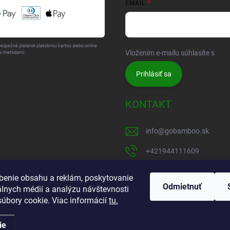
EMAIL
bezpečné platenie platobnou kartou alebo online
Vložením e-mailu súhlasíte s
pod
i metódami.
Prihlásiť sa
KONTAKT
info
@
gobamboo.sk
+421944111609
https://www.facebook.c
benie obsahu a reklám, poskytovanie
Odmietnuť
álnych médií a analýzu návštevnosti
gobamboo1
úbory cookie. Viac informácií
tu.
gobamboo_sk
ie