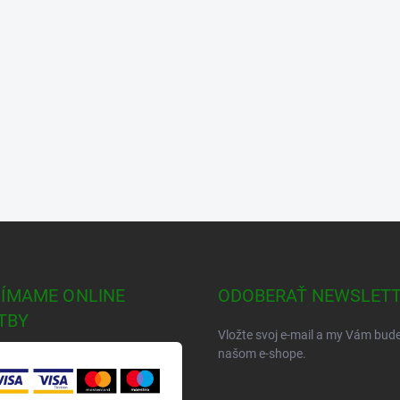
JÍMAME ONLINE
ODOBERAŤ NEWSLET
TBY
Vložte svoj e-mail a my Vám bud
našom e-shope.