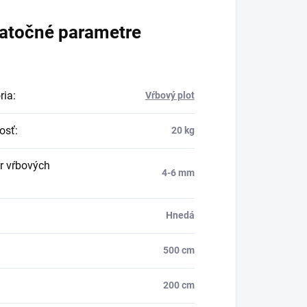
atočné parametre
ria
:
Vŕbový plot
osť
:
20 kg
r vŕbových
4-6 mm
Hnedá
500 cm
200 cm