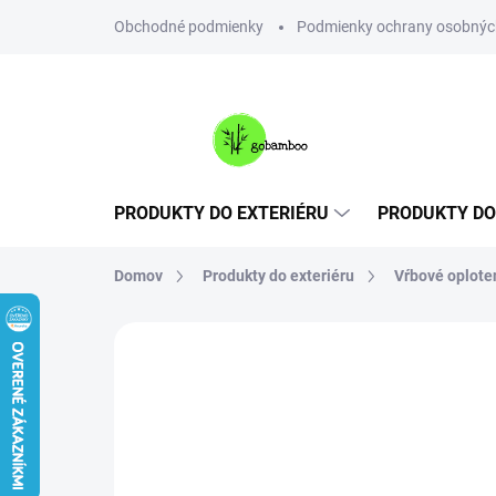
Prejsť
Obchodné podmienky
Podmienky ochrany osobnýc
na
obsah
PRODUKTY DO EXTERIÉRU
PRODUKTY DO
Domov
Produkty do exteriéru
Vŕbové oplote
Neohodnotené
Podrobnosti hodnote
VIAC ZA MENEJ