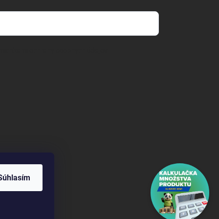
mienkami ochrany osobných údajov
om/gobamboo.sk
Súhlasím