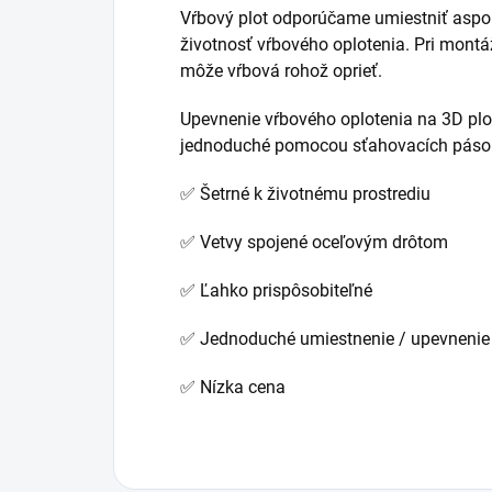
Vŕbový plot odporúčame umiestniť aspoň
životnosť vŕbového oplotenia. Pri montáž
môže vŕbová rohož oprieť.
Upevnenie vŕbového oplotenia na 3D plot 
jednoduché pomocou sťahovacích páso
✅ Šetrné k životnému prostrediu
✅ Vetvy spojené oceľovým drôtom
✅ Ľahko prispôsobiteľné
✅ Jednoduché umiestnenie / upevnenie
✅ Nízka cena