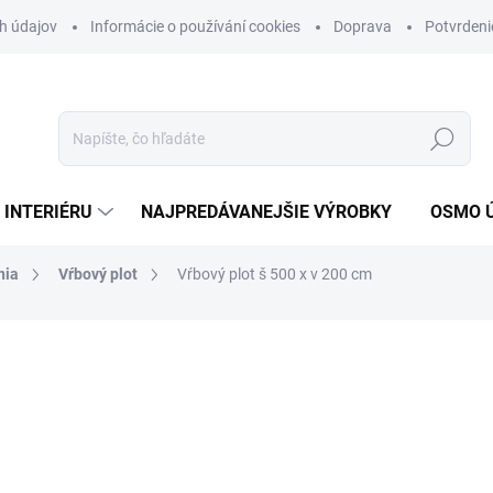
h údajov
Informácie o používání cookies
Doprava
Potvrdeni
Hľadať
 INTERIÉRU
NAJPREDÁVANEJŠIE VÝROBKY
OSMO 
nia
Vŕbový plot
Vŕbový plot š 500 x v 200 cm
nia
MÔŽEME DORUČIŤ DO:
10.8.2
89,95 €
73,13 € bez DPH
Jednotková
9 € / 1 m2