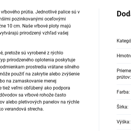
 vŕbového prútia. Jednotlivé palice sú v
Dod
enšími pozinkovanými oceľovými
ližne 10 cm. Naše vŕbové ploty majú
 vytvárajú prirodzený vzhľad vašej
Kategó
né, pretože sú vyrobené z rýchlo
Hmotn
typ prirodzeného oplotenia poskytuje
podmienkam prostredia vrátane silného
Prieme
môže použiť na zakrytie alebo zvýšenie
prútov
:
lebo na zamaskovanie menej
je tiež veľmi obľúbený ako podpora
Farba
:
o dôvodov sa vŕbové rohože často
tov alebo pletivových panelov na rýchle
Šírka
:
ako verandová strecha.
Výška
: