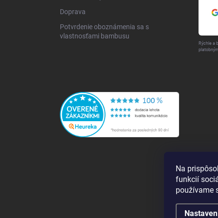
Doprava
Potvrdenie oboznámenia sa s
vlastnosťami bambusu
Rýchle a 
platobným
Na prispôso
funkcií soci
používame s
Nastaven