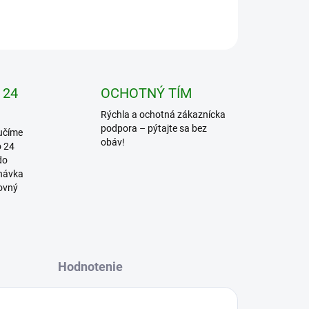
OPÝTAŤ SA
STRÁŽIŤ
 24
OCHOTNÝ TÍM
Rýchla a ochotná zákaznícka
podpora – pýtajte sa bez
učíme
obáv!
o 24
do
dnávka
covný
Hodnotenie