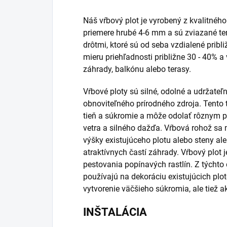
Náš vŕbový plot je vyrobený z kvalitného
priemere hrubé 4-6 mm a sú zviazané t
drôtmi, ktoré sú od seba vzdialené prib
mieru priehľadnosti približne 30 - 40% a
záhrady, balkónu alebo terasy.
Vŕbové ploty sú silné, odolné a udržateľ
obnoviteľného prírodného zdroja. Tento 
tieň a súkromie a môže odolať rôznym 
vetra a silného dažďa. Vŕbová rohož sa 
výšky existujúceho plotu alebo steny a
atraktívnych častí záhrady. Vŕbový plot 
pestovania popínavých rastlín. Z týcht
používajú na dekoráciu existujúcich plo
vytvorenie väčšieho súkromia, ale tiež 
INŠTALÁCIA