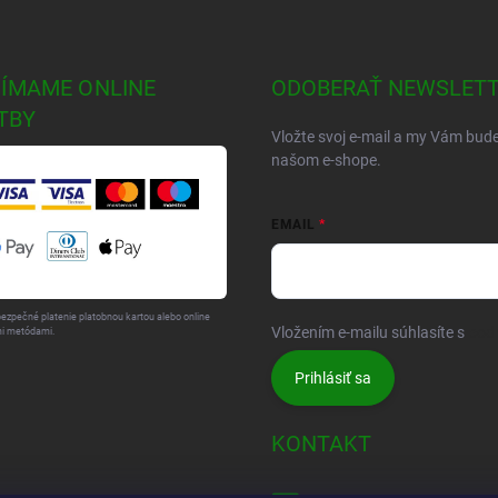
JÍMAME ONLINE
ODOBERAŤ NEWSLET
TBY
Vložte svoj e-mail a my Vám bud
našom e-shope.
EMAIL
bezpečné platenie platobnou kartou alebo online
Vložením e-mailu súhlasíte s
pod
i metódami.
Prihlásiť sa
KONTAKT