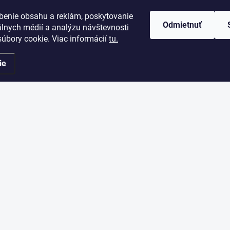
info
@
gobamboo.sk
benie obsahu a reklám, poskytovanie
+421944111609
Odmietnuť
álnych médií a analýzu návštevnosti
úbory cookie. Viac informácií
tu.
https://www.facebook.c
gobamboo1
ie
gobamboo_sk
+421944111609
https://www.youtube.c
radené.
Upraviť nastavenie cookies