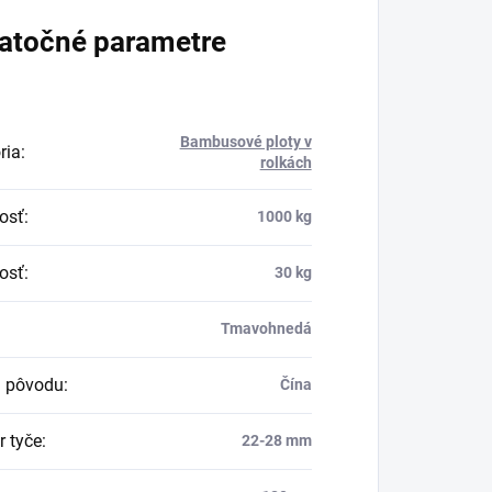
atočné parametre
Bambusové ploty v
ria
:
rolkách
osť
:
1000 kg
osť
:
30 kg
Tmavohnedá
a pôvodu
:
Čína
r tyče
:
22-28 mm