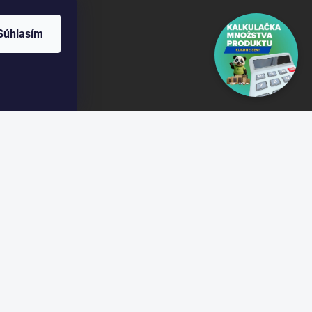
Súhlasím
om/gobamboo.sk
om/@gobamb00