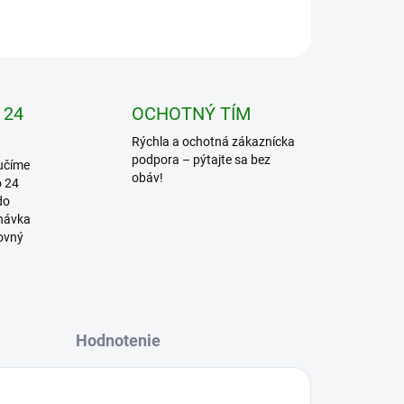
OPÝTAŤ SA
STRÁŽIŤ
 24
OCHOTNÝ TÍM
Rýchla a ochotná zákaznícka
podpora – pýtajte sa bez
učíme
obáv!
o 24
do
dnávka
covný
Hodnotenie