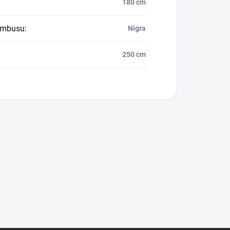
180 cm
ambusu
:
Nigra
250 cm