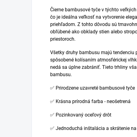
Čierne bambusové tyče v týchto veľkých
čo je ideálna veľkosť na vytvorenie el
priehľadom. Z tohto dôvodu sú tmavohn
obľúbené ako obklady stien alebo stro
priestoroch.
Všetky druhy bambusu majú tendenciu p
spôsobené kolísaním atmosférickej vlhko
nedá sa úplne zabrániť. Tieto trhliny v
bambusu.
✅ Prirodzene uzavreté bambusové tyče
✅ Krásna prírodná farba - neošetrená
✅ Pozinkovaný oceľový drôt
✅ Jednoduchá inštalácia a skrátenie n