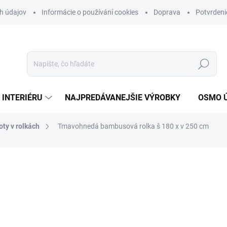
h údajov
Informácie o používání cookies
Doprava
Potvrdeni
Hľadať
 INTERIÉRU
NAJPREDÁVANEJŠIE VÝROBKY
OSMO 
ty v rolkách
Tmavohnedá bambusová rolka š 180 x v 250 cm
nia
MÔŽEME DORUČIŤ DO:
7.8.20
229,95 €
186,95 € bez DPH
Jednotková
51,10 € / 1 m2