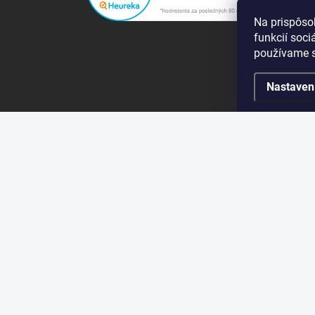
Na prispôso
funkcií soci
používame s
Nastaven
Copyright 2019 - 2026
gobamboo.sk
. Všetky práva vyh