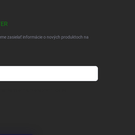
TER
eme zasielať informácie o nových produktoch na
mienkami ochrany osobných údajov