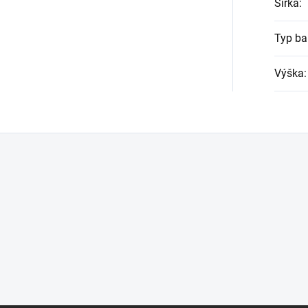
Šírka
:
Typ b
Výška
: