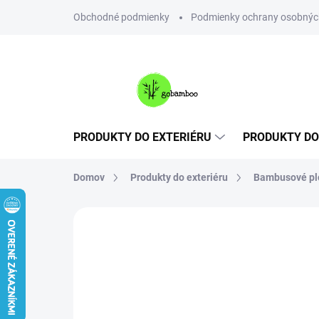
Prejsť
Obchodné podmienky
Podmienky ochrany osobnýc
na
obsah
PRODUKTY DO EXTERIÉRU
PRODUKTY DO
Domov
Produkty do exteriéru
Bambusové plo
Neohodnotené
Podrobnosti hodnote
VIAC ZA MENEJ