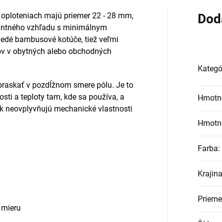
 oploteniach majú priemer 22 - 28 mm,
Dod
egantného vzhľadu s minimálnym
edé bambusové kotúče, tiež veľmi
pov v obytných alebo obchodných
Kategó
raskať v pozdĺžnom smere pólu. Je to
sti a teploty tam, kde sa používa, a
Hmotn
šak neovplyvňujú mechanické vlastnosti
Hmotn
Farba
:
Krajin
Prieme
a mieru