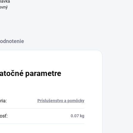
dnávka
covný
odnotenie
atočné parametre
ria
:
Príslušenstvo a pomôcky
osť
:
0.07 kg