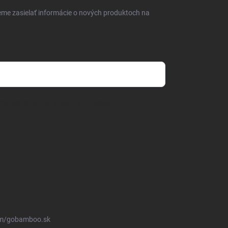
eme zasielať informácie o nových produktoch na
mienkami ochrany osobných údajov
om/gobamboo.sk