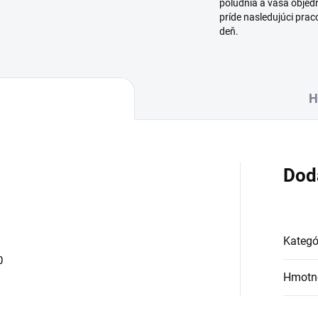
poludnia a vaša obje
príde nasledujúci pra
deň.
H
Dod
Kategó
0
Hmotn