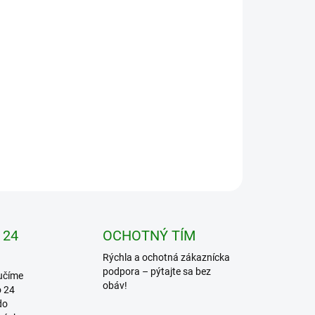
vky nad 300€
Pridať do košíka
OPÝTAŤ SA
STRÁŽIŤ
 24
OCHOTNÝ TÍM
Rýchla a ochotná zákaznícka
podpora – pýtajte sa bez
učíme
obáv!
o 24
do