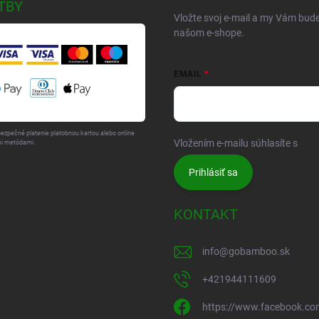
TBY
Vložte svoj e-mail a my Vám bud
našom e-shope.
EMAIL
bezpečné platenie platobnou kartou alebo online
Vložením e-mailu súhlasíte s
pod
i metódami.
Prihlásiť sa
KONTAKT
info
@
gobamboo.sk
+421944111609
https://www.facebook.c