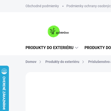
Prejsť
Obchodné podmienky
Podmienky ochrany osobnýc
na
obsah
PRODUKTY DO EXTERIÉRU
PRODUKTY DO
Domov
Produkty do exteriéru
Príslušenstvo
Neohodnotené
Podrobnosti hodnote
NOVINKA