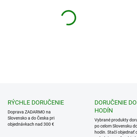
cena:
Doprava ZDARMA pre objedná
DETAILNÉ INFORMÁCIE
−
+
RÝCHLE DORUČENIE
DORUČENIE DO
HODÍN
Doprava ZADARMO na
Slovensko a do Česka pri
Vybrané produkty dor
objednávkach nad 300 €
po celom Slovensku d
hodín. Stačí objednať 