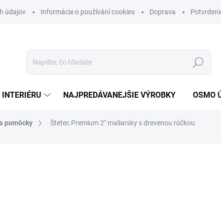
h údajov
Informácie o používání cookies
Doprava
Potvrdeni
Hľadať
 INTERIÉRU
NAJPREDÁVANEJŠIE VÝROBKY
OSMO 
 a pomôcky
Štetec Premium 2" maliarsky s drevenou rúčkou
nia
MÔŽEME DORUČIŤ DO:
11.8.2
3,95 €
3,21 € bez DPH
Jednotková
SKLADOM