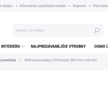
h údajov
Informácie o používání cookies
Doprava
Potvrdeni
Hľadať
 INTERIÉRU
NAJPREDÁVANEJŠIE VÝROBKY
OSMO 
 a pomôcky
Sťahovacie pásky (100 kusov) 380 mm x 4,8 mm
nia
6,95 €
5,65 € bez DPH
Jednotková
0,07 € / 1 ks
cena:
VYPREDANÉ