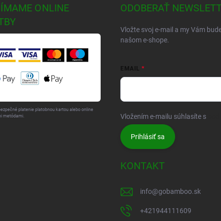
JÍMAME ONLINE
ODOBERAŤ NEWSLET
TBY
Vložte svoj e-mail a my Vám bud
našom e-shope.
EMAIL
bezpečné platenie platobnou kartou alebo online
Vložením e-mailu súhlasíte s
pod
i metódami.
Prihlásiť sa
KONTAKT
info
@
gobamboo.sk
+421944111609