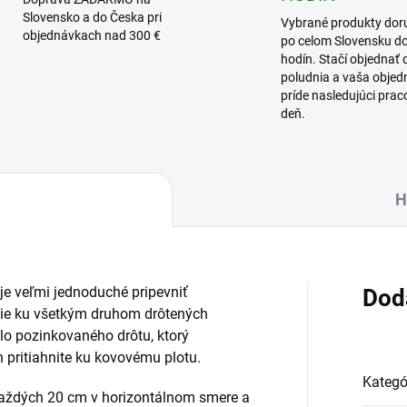
Slovensko a do Česka pri
Vybrané produkty dor
objednávkach nad 300 €
po celom Slovensku d
hodín. Stačí objednať 
poludnia a vaša obje
príde nasledujúci pra
deň.
H
je veľmi jednoduché pripevniť
Dod
nie ku všetkým druhom drôtených
lo pozinkovaného drôtu, ktorý
h pritiahnite ku kovovému plotu.
Kategó
každých 20 cm v horizontálnom smere a