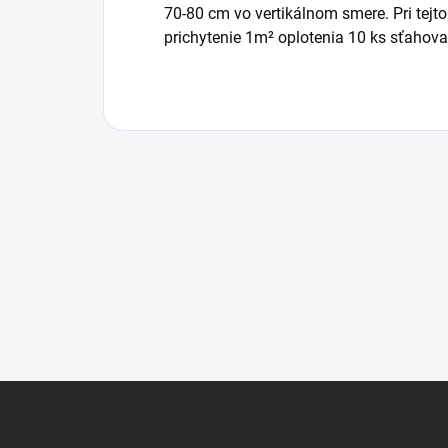
70-80 cm vo vertikálnom smere. Pri tejt
prichytenie 1m² oplotenia 10 ks sťahova
Z
á
p