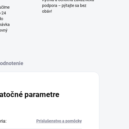
podpora – pýtajte sa bez
učíme
obáv!
o 24
do
dnávka
covný
odnotenie
atočné parametre
ria
:
Príslušenstvo a pomôcky