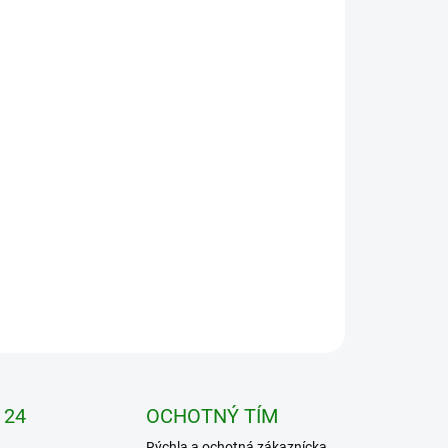
vky nad 300€
OPÝTAŤ SA
STRÁŽIŤ
 24
OCHOTNÝ TÍM
Rýchla a ochotná zákaznícka