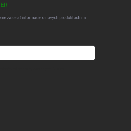
TER
eme zasielať informácie o nových produktoch na
mienkami ochrany osobných údajov