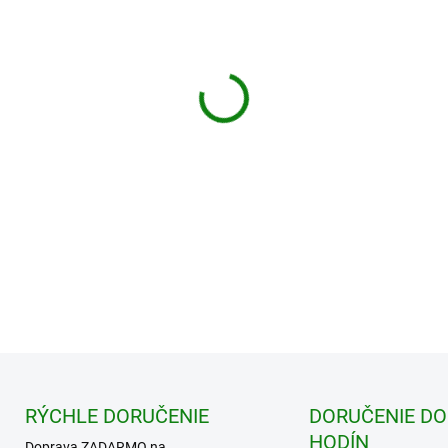
Doprava ZDARMA pre objedná
DETAILNÉ INFORMÁCIE
RÝCHLE DORUČENIE
DORUČENIE DO
HODÍN
Doprava ZADARMO na