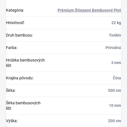
Kategória
:
Prémium Štiepaný Bambusový Plot
Hmotnosť
:
22 kg
Druh bambusu
:
Tonkin
Farba
:
Prírodná
Hrúbka bambusových
3 mm
líšt
:
Krajina pôvodu
:
Čína
Šírka
:
500 cm
Šírka bambusových
10 mm
líšt
:
Výška
:
200 cm