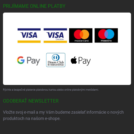
PRIJÍMAME ONLINE PLATBY
Rýchle a bezpečné platenie platobnou kartou alebo online platobnými metódami.
ODOBERAŤ NEWSLETTER
Vložte svoj e-mail a my Vám budeme zasielať informácie o nových
produktoch na našom e-shope.