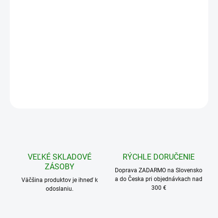
10 - 14 ks = zľava 8 %
59,75 €
/ ks
15 - 19 ks = zľava 10 %
58,46 €
/ ks
20 a viac ks = zľava 12 %
57,16 €
/ ks
Ušetríte
0 €
OPÝTAŤ SA
STRÁŽIŤ
VEĽKÉ SKLADOVÉ
RÝCHLE DORUČENIE
ZÁSOBY
Doprava ZADARMO na Slovensko
a do Česka pri objednávkach nad
Väčšina produktov je ihneď k
300 €
odoslaniu.