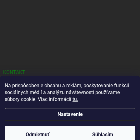
KONTAKT
Na prispôsobenie obsahu a reklám, poskytovanie funkcií
info
@
gobamboo.sk
sociálnych médií a analýzu návštevnosti používame
+421944111609
súbory cookie. Viac informácií
tu.
https://www.facebook.com/gobamboo.sk
Nastavenie
gobamboo1
Odmietnuť
Súhlasím
gobamboo_sk