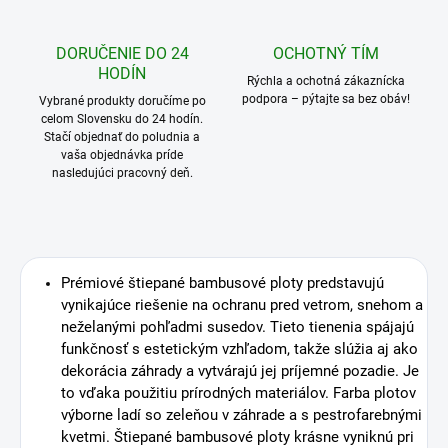
DORUČENIE DO 24
OCHOTNÝ TÍM
HODÍN
Rýchla a ochotná zákaznícka
podpora – pýtajte sa bez obáv!
Vybrané produkty doručíme po
celom Slovensku do 24 hodín.
Stačí objednať do poludnia a
vaša objednávka príde
nasledujúci pracovný deň.
Prémiové štiepané bambusové ploty predstavujú
vynikajúce riešenie na ochranu pred vetrom, snehom a
neželanými pohľadmi susedov. Tieto tienenia spájajú
funkčnosť s estetickým vzhľadom, takže slúžia aj ako
dekorácia záhrady a vytvárajú jej príjemné pozadie. Je
to vďaka použitiu prírodných materiálov. Farba plotov
výborne ladí so zeleňou v záhrade a s pestrofarebnými
kvetmi. Štiepané bambusové ploty krásne vyniknú pri