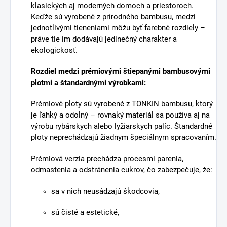
klasických aj moderných domoch a priestoroch.
Keďže sú vyrobené z prírodného bambusu, medzi
jednotlivými tieneniami môžu byť farebné rozdiely –
práve tie im dodávajú jedinečný charakter a
ekologickosť.
Rozdiel medzi prémiovými štiepanými bambusovými
plotmi a štandardnými výrobkami:
Prémiové ploty sú vyrobené z TONKIN bambusu, ktorý
je ľahký a odolný – rovnaký materiál sa používa aj na
výrobu rybárskych alebo lyžiarskych palíc. Štandardné
ploty neprechádzajú žiadnym špeciálnym spracovaním.
Prémiová verzia prechádza procesmi parenia,
odmastenia a odstránenia cukrov, čo zabezpečuje, že:
sa v nich neusádzajú škodcovia,
sú čisté a estetické,