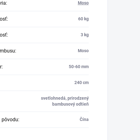
ria
:
Moso
osť
:
60 kg
osť
:
3 kg
ambusu
:
Moso
r
:
50-60 mm
240 cm
svetlohnedá, prirodzený
bambusový odtieň
a pôvodu
:
Čína