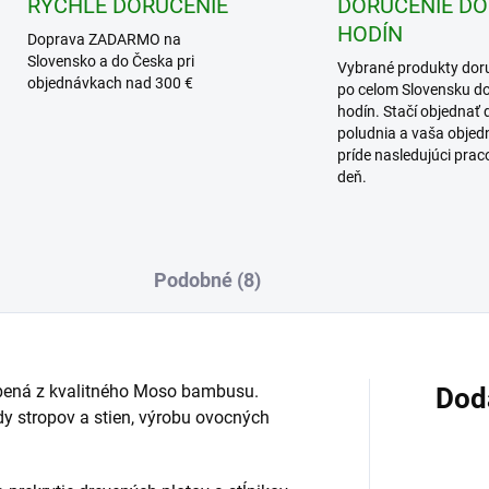
RÝCHLE DORUČENIE
DORUČENIE DO
HODÍN
Doprava ZADARMO na
Slovensko a do Česka pri
Vybrané produkty dor
objednávkach nad 300 €
po celom Slovensku d
hodín. Stačí objednať 
poludnia a vaša obje
príde nasledujúci pra
deň.
Podobné (8)
ená z kvalitného
Moso bambusu.
Dod
y stropov a stien, výrobu ovocných