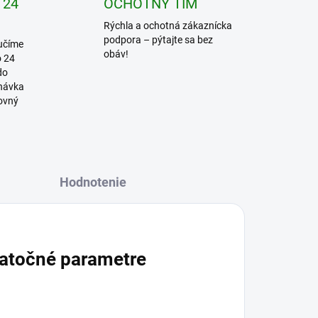
 24
OCHOTNÝ TÍM
Rýchla a ochotná zákaznícka
podpora – pýtajte sa bez
učíme
obáv!
o 24
do
dnávka
covný
Hodnotenie
atočné parametre