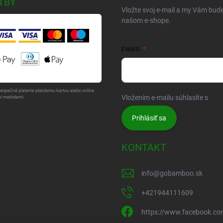
TBY
Vložte svoj e-mail a my Vám bud
našom e-shope.
EMAIL
bezpečné platenie platobnou kartou alebo online
Vložením e-mailu súhlasíte s
pod
i metódami.
Prihlásiť sa
KONTAKT
info
@
gobamboo.sk
+421944111609
https://www.facebook.c