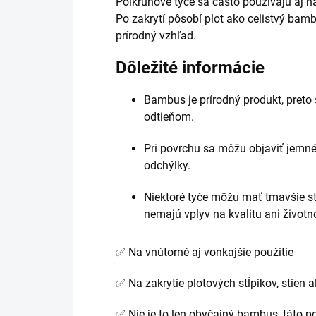
Polkruhové tyče sa často používajú aj na
Po zakrytí pôsobí plot ako celistvý bam
prírodný vzhľad.
Dôležité informácie
Bambus je prírodný produkt, preto 
odtieňom.
Pri povrchu sa môžu objaviť jemné
odchýlky.
Niektoré tyče môžu mať tmavšie st
nemajú vplyv na kvalitu ani životn
✅ Na vnútorné aj vonkajšie použitie
✅ Na zakrytie plotových stĺpikov, stien 
✅
Nie je to len obyčajný bambus, táto p