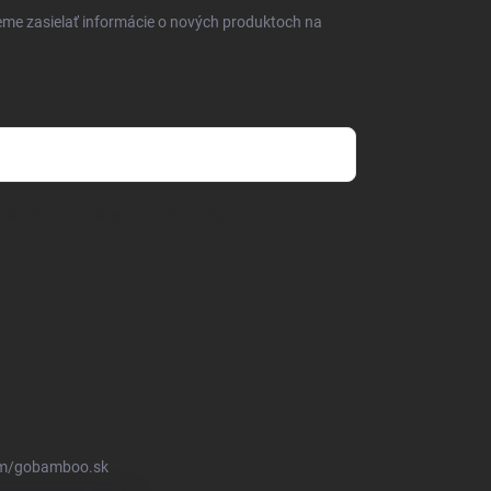
eme zasielať informácie o nových produktoch na
mienkami ochrany osobných údajov
om/gobamboo.sk