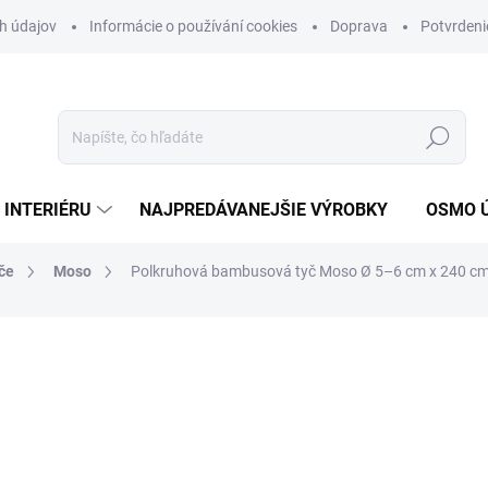
h údajov
Informácie o používání cookies
Doprava
Potvrdeni
Hľadať
 INTERIÉRU
NAJPREDÁVANEJŠIE VÝROBKY
OSMO 
če
Moso
Polkruhová bambusová tyč Moso Ø 5–6 cm x 240 c
nia
MÔŽEME DORUČIŤ DO:
11.8.2
7,95 €
6,46 € bez DPH
Jednotková
3,31 € / 1 m