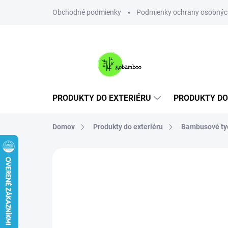
Prejsť
Obchodné podmienky
Podmienky ochrany osobnýc
na
obsah
PRODUKTY DO EXTERIÉRU
PRODUKTY DO
Domov
Produkty do exteriéru
Bambusové ty
Neohodnotené
Podrobnosti hodnote
VIAC ZA MENEJ