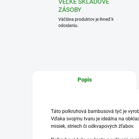
VEĽKÉ SKLADOVÉ
ZÁSOBY
Väčšina produktov je ihneď k
odoslaniu.
Popis
Táto polkruhová bambusová tyč je vyrob
Vďaka svojmu tvaru je ideálna na obklad
misiek, striech či odkvapových žľabov.