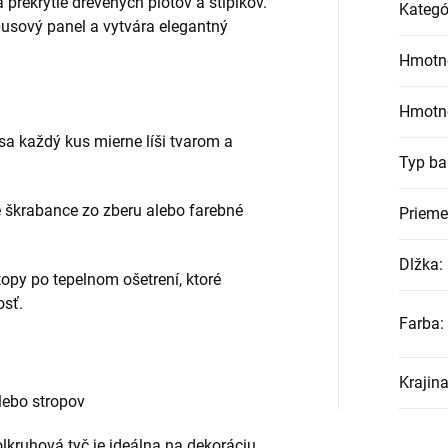
 prekrytie drevených plotov a stĺpikov.
Kategó
busový panel a vytvára elegantný
Hmotn
Hmotn
sa každý kus mierne líši tvarom a
Typ b
 škrabance zo zberu alebo farebné
Prieme
Dlžka
:
opy po tepelnom ošetrení, ktoré
osť.
Farba
:
Krajin
alebo stropov
olkruhová tyč je ideálna na dekoráciu.