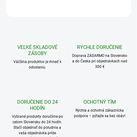
50 a viac ks = zľava 10 %
5,36 €
/ ks
Ušetríte
0 €
−
+
Pridať do košíka
OPÝTAŤ SA
STRÁŽIŤ
VEĽKÉ SKLADOVÉ
RÝCHLE DORUČENIE
ZÁSOBY
Doprava ZADARMO na Slovensko
a do Česka pri objednávkach nad
Väčšina produktov je ihneď k
300 €
odoslaniu.