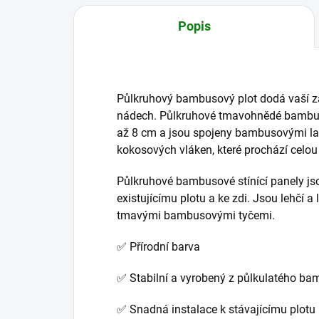
Popis
Půlkruhový bambusový plot dodá vaší za
nádech. Půlkruhové tmavohnědé bambuso
až 8 cm a jsou spojeny bambusovými l
kokosových vláken, které prochází celou
Půlkruhové bambusové stínící panely jso
existujícímu plotu a ke zdi. Jsou lehčí a
tmavými bambusovými tyčemi.
✅ Přírodní barva
✅ Stabilní a vyrobený z půlkulatého b
✅ Snadná instalace k stávajícímu plotu