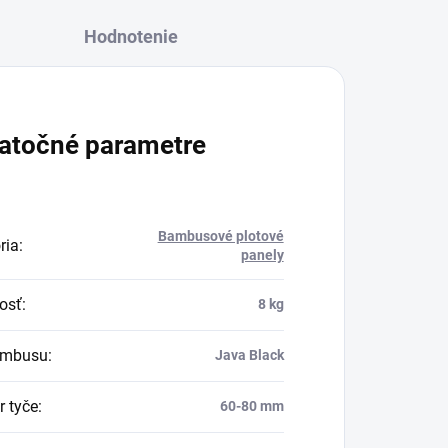
Hodnotenie
atočné parametre
Bambusové plotové
ria
:
panely
osť
:
8 kg
ambusu
:
Java Black
r tyče
:
60-80 mm