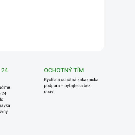
Pridať do košíka
OPÝTAŤ SA
STRÁŽIŤ
 24
OCHOTNÝ TÍM
Rýchla a ochotná zákaznícka
podpora – pýtajte sa bez
učíme
obáv!
o 24
do
dnávka
covný