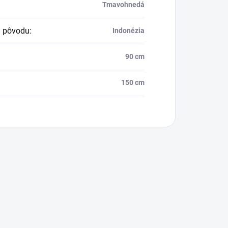
Tmavohnedá
a pôvodu
:
Indonézia
90 cm
150 cm