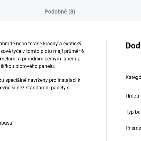
Podobné (8)
hradě nebo terase krásný a exotický
Dod
vé tyče v tomto plotu mají průměr 6
amelami a přírodním černým lanem z
 šířkou plotového panelu.
Kategó
u speciálně navrženy pro instalaci k
 levnější než standardní panely s
Hmotn
Typ b
ambusu
Prieme