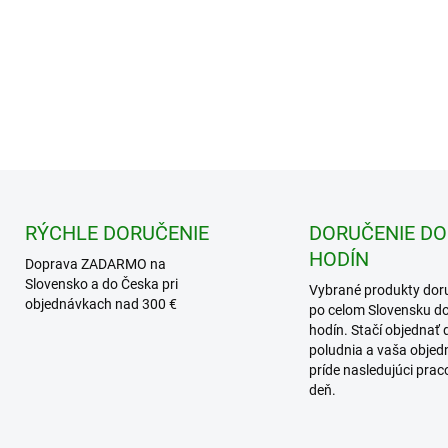
−
+
RÝCHLE DORUČENIE
DORUČENIE DO
HODÍN
Doprava ZADARMO na
Slovensko a do Česka pri
Vybrané produkty dor
objednávkach nad 300 €
po celom Slovensku d
hodín. Stačí objednať 
poludnia a vaša obje
príde nasledujúci pra
deň.