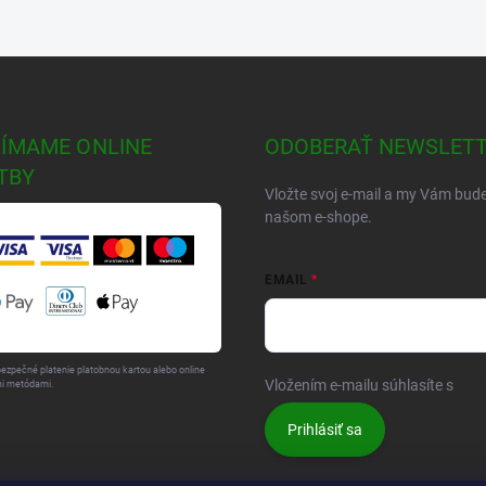
JÍMAME ONLINE
ODOBERAŤ NEWSLET
TBY
Vložte svoj e-mail a my Vám bud
našom e-shope.
EMAIL
bezpečné platenie platobnou kartou alebo online
Vložením e-mailu súhlasíte s
pod
i metódami.
Prihlásiť sa