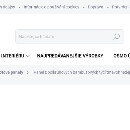
h údajov
Informácie o používání cookies
Doprava
Potvrdeni
Hľadať
 INTERIÉRU
NAJPREDÁVANEJŠIE VÝROBKY
OSMO 
otové panely
Panel z polkruhových bambusových tyčí tmavohnedej 
nia
MÔŽEME DORUČIŤ DO:
7.8.20
54,95 €
44,67 € bez DPH
Jednotková
40,70 € / 1 m2