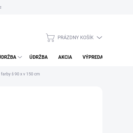
e oboznámenia sa s vlastnosťami bambusu
PRÁZDNY KOŠÍK
NÁKUPNÝ
KOŠÍK
ÚDRŽBA
ÚDRŽBA
AKCIA
VÝPREDAJ
BLOG
farby š 90 x v 150 cm
26