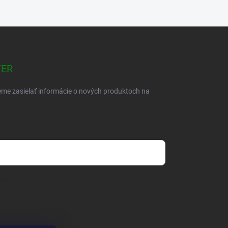
TER
eme zasielať informácie o nových produktoch na
mienkami ochrany osobných údajov