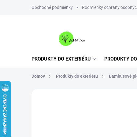
Prejsť
Obchodné podmienky
Podmienky ochrany osobnýc
na
obsah
PRODUKTY DO EXTERIÉRU
PRODUKTY DO
Domov
Produkty do exteriéru
Bambusové pl
Neohodnotené
Podrobnosti hodnote
VIAC ZA MENEJ