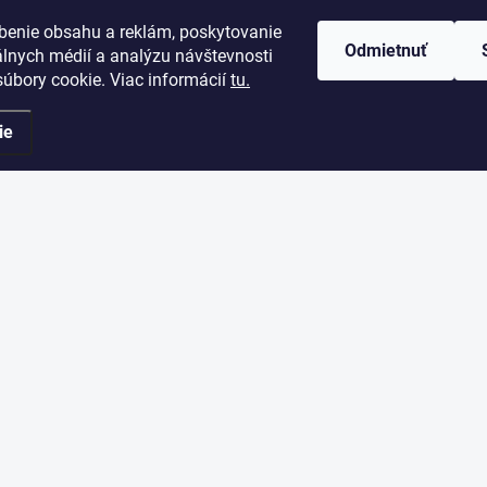
KONTAKT
benie obsahu a reklám, poskytovanie
Odmietnuť
álnych médií a analýzu návštevnosti
info
@
gobamboo.sk
úbory cookie. Viac informácií
tu.
+421944111609
ie
https://www.facebook.c
gobamboo1
gobamboo_sk
+421944111609
https://www.youtube.c