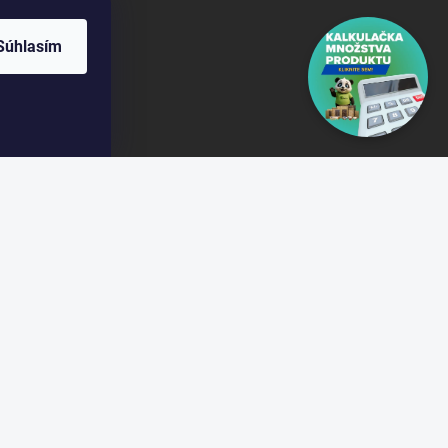
Súhlasím
om/gobamboo.sk
om/@gobamb00