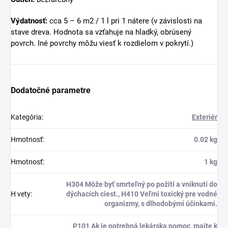
Výdatnosť:
cca 5 – 6 m2 / 1 l pri 1 nátere (v závislosti na
stave dreva. Hodnota sa vzťahuje na hladký, obrúsený
povrch. Iné povrchy môžu viesť k rozdielom v pokrytí.)
Dodatočné parametre
Kategória
:
Exteriér
Hmotnosť
:
0.02 kg
Hmotnosť
:
1 kg
H304 Môže byť smrteľný po požití a vniknutí do
H vety
:
dýchacích ciest., H410 Veľmi toxický pre vodné
organizmy, s dlhodobými účinkami.
P101 Ak je potrebná lekárska pomoc, majte k