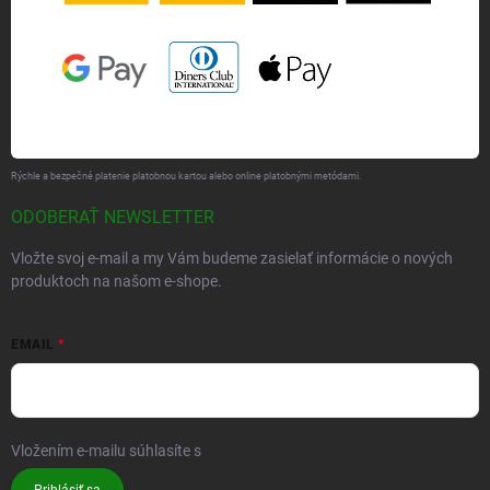
Rýchle a bezpečné platenie platobnou kartou alebo online platobnými metódami.
ODOBERAŤ NEWSLETTER
Vložte svoj e-mail a my Vám budeme zasielať informácie o nových
produktoch na našom e-shope.
EMAIL
Vložením e-mailu súhlasíte s
podmienkami ochrany osobných údajov
Prihlásiť sa