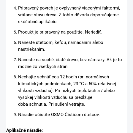
Pripravený povrch je ovplyvnený viacerými faktormi,
vrátane stavu dreva. Z tohto dôvodu doporučujeme
skúšobnú aplikáciu.
Produkt je pripravený na použitie. Neriediť.
Naneste stetcom, kefou, namáčaním alebo
nastriekaním.
Naneste na suché, čisté drevo, bez námrazy. Ak je to
možné zo všetkých strán.
Nechajte schnúť cca 12 hodín (pri normálnych
klimatických podmienkach, 23 °C a 50% relatívnej
vlhkosti vzduchu). Pri nízkych teplotách a / alebo
vysokej vlhkosti vzduchu sa predlžuje
doba schnutia. Pri sušení vetrajte.
Náradie očistite OSMO Čističom štetcov.
Aplikačné náradie: