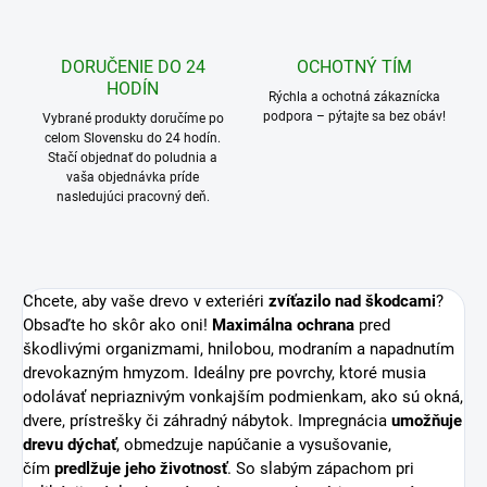
DORUČENIE DO 24
OCHOTNÝ TÍM
HODÍN
Rýchla a ochotná zákaznícka
podpora – pýtajte sa bez obáv!
Vybrané produkty doručíme po
celom Slovensku do 24 hodín.
Stačí objednať do poludnia a
vaša objednávka príde
nasledujúci pracovný deň.
Chcete, aby vaše drevo v exteriéri
zvíťazilo nad škodcami
?
Obsaďte ho skôr ako oni!
Maximálna ochrana
pred
škodlivými organizmami, hnilobou, modraním a napadnutím
drevokazným hmyzom. Ideálny pre povrchy, ktoré musia
odolávať nepriaznivým vonkajším podmienkam, ako sú okná,
dvere, prístrešky či záhradný nábytok. Impregnácia
umožňuje
drevu dýchať
, obmedzuje napúčanie a vysušovanie,
čím
predlžuje jeho životnosť
. So slabým zápachom pri