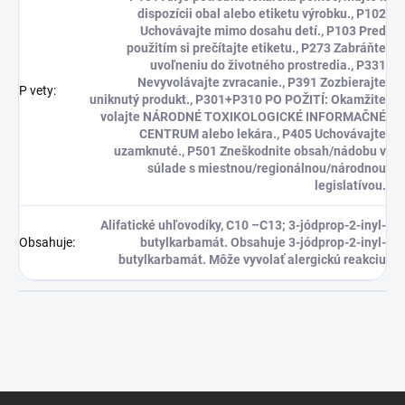
dispozícii obal alebo etiketu výrobku., P102
Uchovávajte mimo dosahu detí., P103 Pred
použitím si prečítajte etiketu., P273 Zabráňte
uvoľneniu do životného prostredia., P331
Nevyvolávajte zvracanie., P391 Zozbierajte
P vety
:
uniknutý produkt., P301+P310 PO POŽITÍ: Okamžite
volajte NÁRODNÉ TOXIKOLOGICKÉ INFORMAČNÉ
CENTRUM alebo lekára., P405 Uchovávajte
uzamknuté., P501 Zneškodnite obsah/nádobu v
súlade s miestnou/regionálnou/národnou
legislatívou.
Alifatické uhľovodíky, C10 –C13; 3-jódprop-2-inyl-
Obsahuje
:
butylkarbamát. Obsahuje 3-jódprop-2-inyl-
butylkarbamát. Môže vyvolať alergickú reakciu
Z