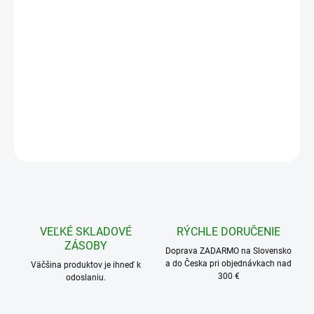
Balenie:
0,75 l
2,5 l
−
+
Pridať do košíka
OPÝTAŤ SA
STRÁŽIŤ
VEĽKÉ SKLADOVÉ
RÝCHLE DORUČENIE
ZÁSOBY
Doprava ZADARMO na Slovensko
a do Česka pri objednávkach nad
Väčšina produktov je ihneď k
300 €
odoslaniu.