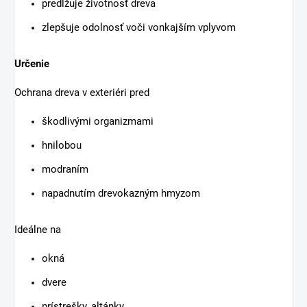
predlžuje životnosť dreva
zlepšuje odolnosť voči vonkajším vplyvom
Určenie
Ochrana dreva v exteriéri pred
škodlivými organizmami
hnilobou
modraním
napadnutím drevokazným hmyzom
Ideálne na
okná
dvere
prístrešky, altánky