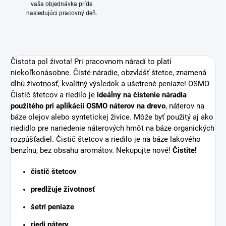
vaša objednávka príde
nasledujúci pracovný deň.
Čistota pol života! Pri pracovnom náradí to platí
niekoľkonásobne. Čisté náradie, obzvlášť štetce, znamená
dlhú životnosť, kvalitný výsledok a ušetrené peniaze! OSMO
Čistič štetcov a riedilo je
ideálny na čistenie náradia
použitého pri aplikácií OSMO náterov na drevo
, náterov na
báze olejov alebo syntetickej živice. Môže byť použitý aj ako
riedidlo pre nariedenie náterových hmôt na báze organických
rozpúšťadiel. Čistič štetcov a riedilo je na báze lakového
benzínu, bez obsahu aromátov. Nekupujte nové!
Čistite!
čistič štetcov
predlžuje životnosť
šetrí peniaze
riedi nátery