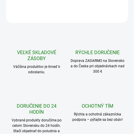
OPÝTAŤ SA
STRÁŽIŤ
VEĽKÉ SKLADOVÉ
RÝCHLE DORUČENIE
ZÁSOBY
Doprava ZADARMO na Slovensko
a do Česka pri objednávkach nad
Väčšina produktov je ihneď k
300 €
odoslaniu.
DORUČENIE DO 24
OCHOTNÝ TÍM
HODÍN
Rýchla a ochotná zákaznícka
podpora – pýtajte sa bez obáv!
Vybrané produkty doručíme po
celom Slovensku do 24 hodín.
Stačí objednať do poludnia a