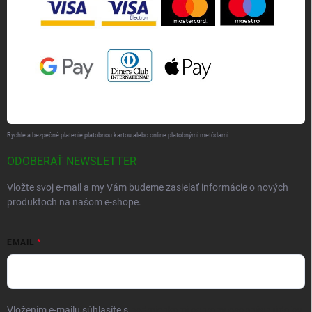
Rýchle a bezpečné platenie platobnou kartou alebo online platobnými metódami.
ODOBERAŤ NEWSLETTER
Vložte svoj e-mail a my Vám budeme zasielať informácie o nových
produktoch na našom e-shope.
EMAIL
Vložením e-mailu súhlasíte s
podmienkami ochrany osobných údajov