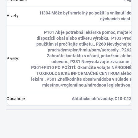
H304 Môže byť smrteľný po požití a vniknutí do
H vety
:
dýchacích ciest.
P101 Ak je potrebná lekárska pomoc, majte k
dispozícii obal alebo etiketu výrobku., P103 Pred
použitím si prečítajte etiketu., P260 Nevdychujte
prach/dym/plyn/hmlu/pary/aerosóly., P262
Zabráňte kontaktu s očami, pokožkou alebo
P vety
:
odevom., P331 Nevyvolávajte zvracanie.,
P301+P310 PO POŽITÍ: Okamžite volajte NÁRODNÉ
TOXIKOLOGICKÉ INFORMAČNÉ CENTRUM alebo
lekára., P501 Zneškodnite obsah/nádobu v súlade s
miestnou/regionálnou/národnou legislatívou.
Obsahuje
:
Alifatické uhľovodíky, C10-C13