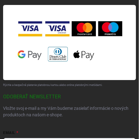
Rýchle a bezpečné platenie platobnou kartou alebo online platobnými metódami.
ODOBERAŤ NEWSLETTER
Vložte svoj e-mail a my Vám budeme zasielať informácie o nových
produktoch na našom e-shope.
EMAIL