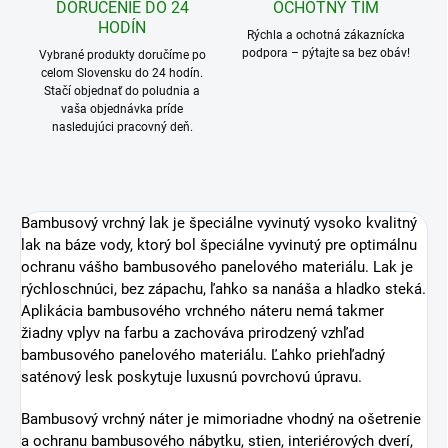
DORUČENIE DO 24
OCHOTNÝ TÍM
HODÍN
Rýchla a ochotná zákaznícka
podpora – pýtajte sa bez obáv!
Vybrané produkty doručíme po
celom Slovensku do 24 hodín.
Stačí objednať do poludnia a
vaša objednávka príde
nasledujúci pracovný deň.
Bambusový vrchný lak je špeciálne vyvinutý vysoko kvalitný
lak na báze vody, ktorý bol špeciálne vyvinutý pre optimálnu
ochranu vášho bambusového panelového materiálu. Lak je
rýchloschnúci, bez zápachu, ľahko sa nanáša a hladko steká.
Aplikácia bambusového vrchného náteru nemá takmer
žiadny vplyv na farbu a zachováva prirodzený vzhľad
bambusového panelového materiálu. Ľahko priehľadný
saténový lesk poskytuje luxusnú povrchovú úpravu.
Bambusový vrchný náter je mimoriadne vhodný na ošetrenie
a ochranu bambusového nábytku, stien, interiérových dverí,