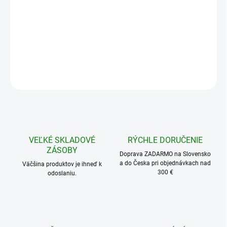
DETAILNÉ INFORMÁCIE
−
+
Pridať do košíka
OPÝTAŤ SA
STRÁŽIŤ
VEĽKÉ SKLADOVÉ
RÝCHLE DORUČENIE
ZÁSOBY
Doprava ZADARMO na Slovensko
a do Česka pri objednávkach nad
Väčšina produktov je ihneď k
300 €
odoslaniu.