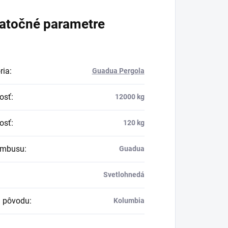
atočné parametre
ria
:
Guadua Pergola
osť
:
12000 kg
osť
:
120 kg
ambusu
:
Guadua
Svetlohnedá
a pôvodu
:
Kolumbia