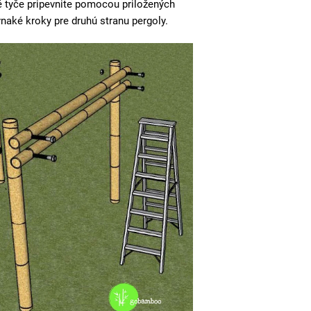
é tyče pripevnite pomocou priložených
naké kroky pre druhú stranu pergoly.