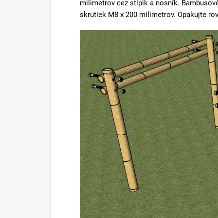
milimetrov cez stĺpik a nosník. Bambusov
skrutiek M8 x 200 milimetrov. Opakujte rov