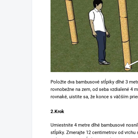
Položte dva bambusové stĺpiky dlhé 3 met
rovnobežne na zem, od seba vzdialené 4 m
rovnaké, uistite sa, že konce s väčším pr
2.Krok
Umiestnite 4 metre dlhé bambusové nosní
stĺpiky. Zmerajte 12 centimetrov od vrchu 