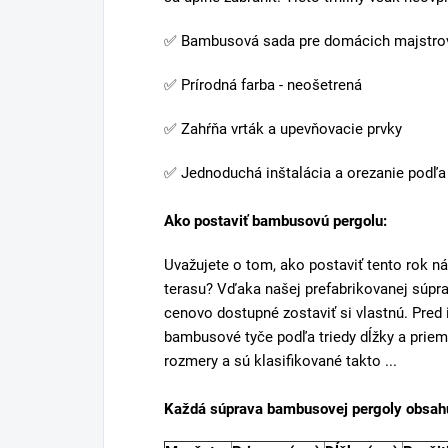
✅ Bambusová sada pre domácich majstro
✅ Prírodná farba - neošetrená
✅ Zahŕňa vrták a upevňovacie prvky
✅ Jednoduchá inštalácia a orezanie podľa
Ako postaviť bambusovú pergolu:
Uvažujete o tom, ako postaviť tento rok n
terasu? Vďaka našej prefabrikovanej súpr
cenovo dostupné zostaviť si vlastnú. Pred 
bambusové tyče podľa triedy dĺžky a prieme
rozmery a sú klasifikované takto ...
Každá súprava bambusovej pergoly obsah