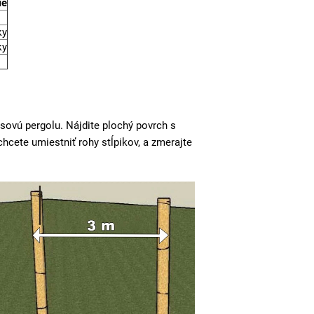
ie
ky
ky
sovú pergolu. Nájdite plochý povrch s
hcete umiestniť rohy stĺpikov, a zmerajte