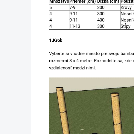
Množstvo
Priemer (cm)
Dĺžka (cm)
Použit
5
7-9
300
Krovy
4
9-11
300
Nosní
4
9-11
400
Nosní
4
11-13
300
Stĺpy
1.Krok
Vyberte si vhodné miesto pre svoju bambu
rozmermi 3 x 4 metre. Rozhodnite sa, kde c
vzdialenosť medzi nimi.