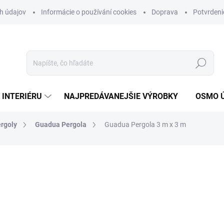
h údajov
Informácie o používání cookies
Doprava
Potvrdeni
Hľadať
 INTERIÉRU
NAJPREDÁVANEJŠIE VÝROBKY
OSMO 
rgoly
Guadua Pergola
Guadua Pergola 3 m x 3 m
nia
899 €
730,89 € bez DPH
Jednotková
DORUČENIE DO 5–7 DNÍ.
cena:
Doprava ZDARMA pre objedná