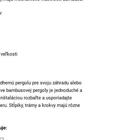
v
 veľkosti
ádhernú pergolu pre svoju záhradu alebo
ave bambusovej pergoly je jednoduché a
inštaláciou rozbaľte a usporiadajte
ru. Stĺpiky, trámy a krokvy majú rôzne
uje: