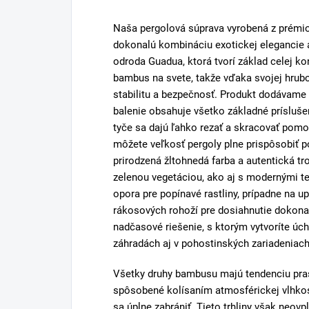
Naša pergolová súprava vyrobená z prém
dokonalú kombináciu exotickej elegancie
odroda Guadua, ktorá tvorí základ celej ko
bambus na svete, takže vďaka svojej hrubo
stabilitu a bezpečnosť. Produkt dodávam
balenie obsahuje všetko základné príslu
tyče sa dajú ľahko rezať a skracovať po
môžete veľkosť pergoly plne prispôsobiť 
prirodzená žltohnedá farba a autentická t
zelenou vegetáciou, ako aj s modernými t
opora pre popínavé rastliny, prípadne na u
rákosových rohoží pre dosiahnutie dokonal
nadčasové riešenie, s ktorým vytvoríte úc
záhradách aj v pohostinských zariadeniach
Všetky druhy bambusu majú tendenciu pra
spôsobené kolísaním atmosférickej vlhkost
sa úplne zabrániť. Tieto trhliny však neo