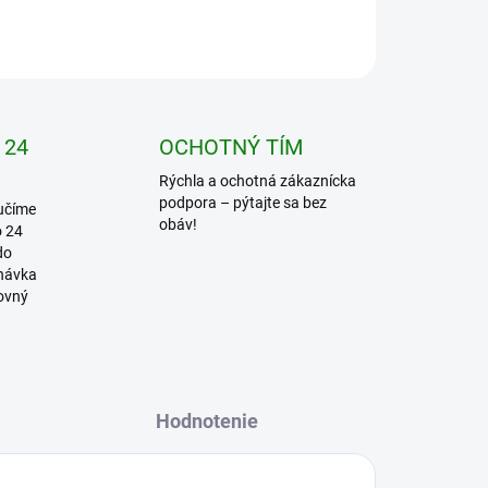
OPÝTAŤ SA
STRÁŽIŤ
 24
OCHOTNÝ TÍM
Rýchla a ochotná zákaznícka
podpora – pýtajte sa bez
učíme
obáv!
o 24
do
dnávka
covný
Hodnotenie