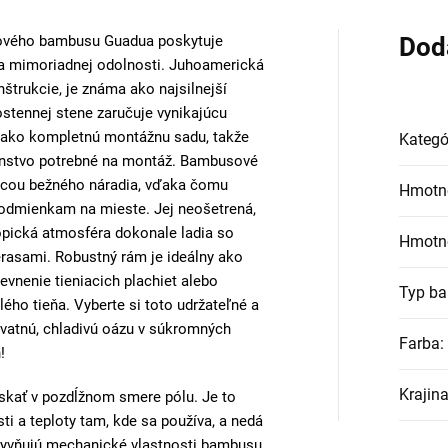
iového bambusu Guadua poskytuje
Dod
 a mimoriadnej odolnosti. Juhoamerická
nštrukcie, je známa ako najsilnejší
stennej stene zaručuje vynikajúcu
e ako kompletnú montážnu sadu, takže
Kategó
šenstvo potrebné na montáž. Bambusové
mocou bežného náradia, vďaka čomu
Hmotn
podmienkam na mieste. Jej neošetrená,
ropická atmosféra dokonale ladia so
Hmotn
erasami. Robustný rám je ideálny ako
pevnenie tieniacich plachiet alebo
Typ b
ého tieňa. Vyberte si toto udržateľné a
hvatnú, chladivú oázu v súkromných
Farba
:
!
Krajin
skať v pozdĺžnom smere pólu. Je to
i a teploty tam, kde sa používa, a nedá
vplyvňujú mechanické vlastnosti bambusu.