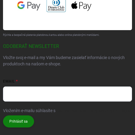
Rýchle a bezpečné platenie platobnou kartou alebo online platobnými metódami.
ODOBERAŤ NEWSLETTER
Vložte svoj e-mail a my Vám budeme zasielať informácie o nových
produktoch na našom e-shope.
EMAIL
Vložením e-mailu súhlasíte s
podmienkami ochrany osobných údajov
Prihlásiť sa