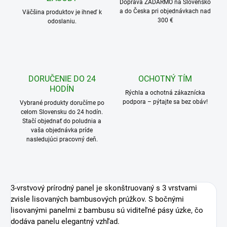
Doprava ZADARMO na Slovensko
a do Česka pri objednávkach nad
Väčšina produktov je ihneď k
300 €
odoslaniu.
DORUČENIE DO 24
OCHOTNÝ TÍM
HODÍN
Rýchla a ochotná zákaznícka
podpora – pýtajte sa bez obáv!
Vybrané produkty doručíme po
celom Slovensku do 24 hodín.
Stačí objednať do poludnia a
vaša objednávka príde
nasledujúci pracovný deň.
3-vrstvový prírodný panel je skonštruovaný s 3 vrstvami
zvisle lisovaných bambusových prúžkov. S bočnými
lisovanými panelmi z bambusu sú viditeľné pásy úzke, čo
dodáva panelu elegantný vzhľad.