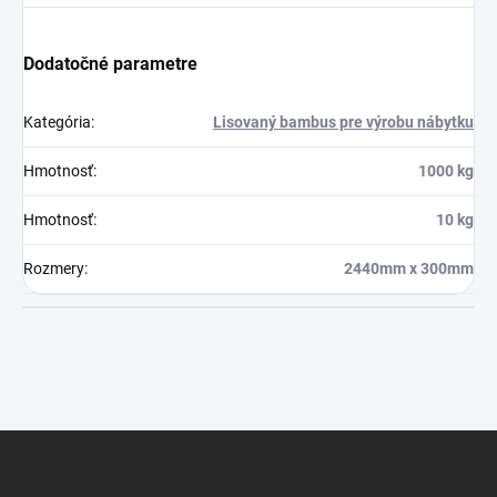
Dodatočné parametre
Kategória
:
Lisovaný bambus pre výrobu nábytku
Hmotnosť
:
1000 kg
Hmotnosť
:
10 kg
Rozmery
:
2440mm x 300mm
Z
á
p