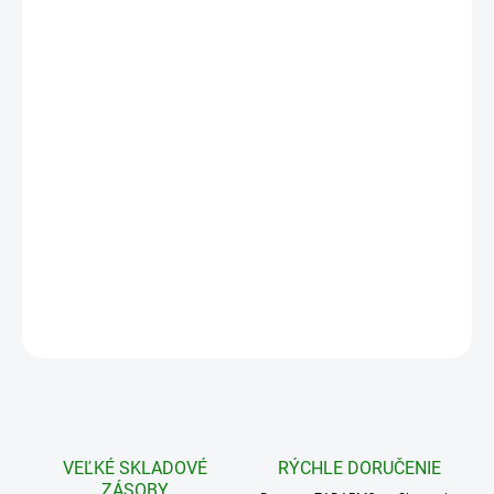
10 - 20 ks = zľava 8 %
91,95 €
/ ks
21 - 49 ks = zľava 10 %
89,96 €
/ ks
50 a viac ks = zľava 15 %
84,96 €
/ ks
Ušetríte
0 €
−
+
Pridať do košíka
OPÝTAŤ SA
STRÁŽIŤ
VEĽKÉ SKLADOVÉ
RÝCHLE DORUČENIE
ZÁSOBY