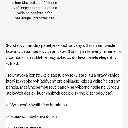
50 a viac ks = zľava 15 %
135,96 €
/ ks
Ušetríte
0 €
−
+
Pridať do košíka
OPÝTAŤ SA
STRÁŽIŤ
VEĽKÉ SKLADOVÉ
RÝCHLE DORUČENIE
ZÁSOBY
Doprava ZADARMO na Slovensko
a do Česka pri objednávkach nad
Väčšina produktov je ihneď k
300 €
odoslaniu.