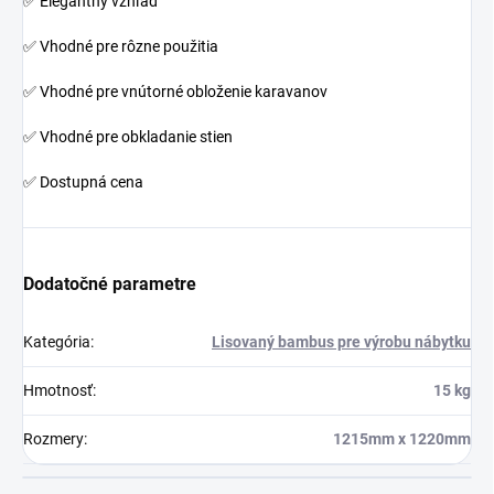
DORUČENIE DO 24
OCHOTNÝ TÍM
HODÍN
Rýchla a ochotná zákaznícka
podpora – pýtajte sa bez obáv!
Vybrané produkty doručíme po
celom Slovensku do 24 hodín.
Stačí objednať do poludnia a
vaša objednávka príde
nasledujúci pracovný deň.
3-vrstvový prírodný panel je skonštruovaný s 3 vrstvami zvisle
lisovaných bambusových prúžkov. S bočnými lisovanými panelmi
z bambusu sú viditeľné pásy úzke, čo dodáva panelu elegantný
vzhľad.
Trojvrstvová konštrukcia zaisťuje vysokú stabilitu a hravý vzhľad,
ktorý je vysoko vyhľadávaný pre aplikácie, kde sú viditeľné strany
panelu. Masívne bambusové panely sa výborne hodia na výrobu
stolových dosiek, kuchynských dosiek, skriniek, schodov atď.