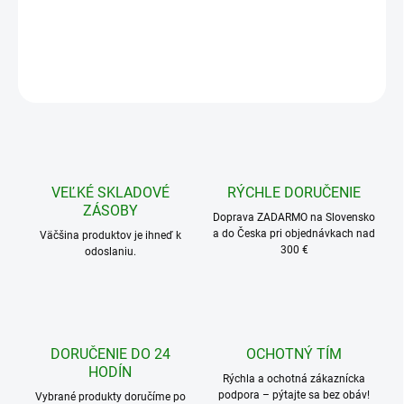
2440 mm x v 605 mm
1215 mm x v 1220 mm
2440 mm x v 1220 mm
Množstevná zľava
1 - 4 ks
159,95 €
/ ks
5 - 9 ks = zľava 5 %
151,95 €
/ ks
10 - 20 ks = zľava 8 %
147,15 €
/ ks
21 - 49 ks = zľava 10 %
143,96 €
/ ks