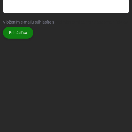
Potvrdenie oboznámenia sa s vlastnosťami bambusu
PRIJÍMAME ONLINE PLATBY
Rýchle a bezpečné platenie platobnou kartou alebo online platobnými metódami.
ODOBERAŤ NEWSLETTER
Vložte svoj e-mail a my Vám budeme zasielať informácie o nových