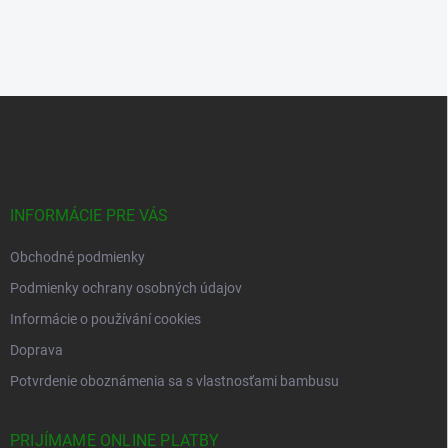
✅ Vyrobené z kvalitného bambusu
✅ Masívna nábytková doska
✅ Elegantný vzhľad
✅ Vhodné pre rôzne použitia
✅ Vhodné pre vnútorné obloženie karavanov
✅ Vhodné pre obkladanie stien
✅ Dostupná cena
Dodatočné parametre
Kategória
:
Lisovaný bambus pre výrobu nábytku