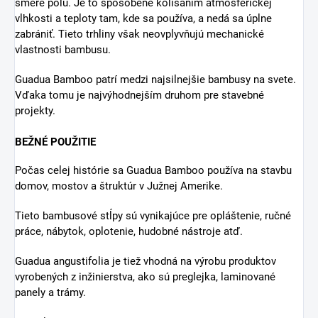
smere pólu. Je to spôsobené kolísaním atmosférickej
vlhkosti a teploty tam, kde sa používa, a nedá sa úplne
zabrániť. Tieto trhliny však neovplyvňujú mechanické
vlastnosti bambusu.
Guadua Bamboo patrí medzi najsilnejšie bambusy na svete.
Vďaka tomu je najvýhodnejším druhom pre stavebné
projekty.
BEŽNÉ POUŽITIE
Počas celej histórie sa Guadua Bamboo používa na stavbu
domov, mostov a štruktúr v Južnej Amerike.
Tieto bambusové stĺpy sú vynikajúce pre opláštenie, ručné
práce, nábytok, oplotenie, hudobné nástroje atď.
Guadua angustifolia je tiež vhodná na výrobu produktov
vyrobených z inžinierstva, ako sú preglejka, laminované
panely a trámy.