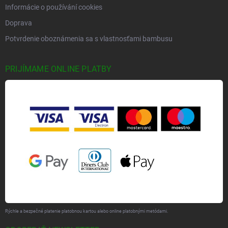
Informácie o používání cookies
Doprava
Potvrdenie oboznámenia sa s vlastnosťami bambusu
PRIJÍMAME ONLINE PLATBY
Rýchle a bezpečné platenie platobnou kartou alebo online platobnými metódami.