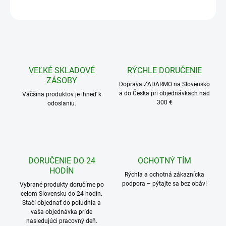
OPÝTAŤ SA
STRÁŽIŤ
VEĽKÉ SKLADOVÉ
RÝCHLE DORUČENIE
ZÁSOBY
Doprava ZADARMO na Slovensko
a do Česka pri objednávkach nad
Väčšina produktov je ihneď k
300 €
odoslaniu.
DORUČENIE DO 24
OCHOTNÝ TÍM
HODÍN
Rýchla a ochotná zákaznícka
podpora – pýtajte sa bez obáv!
Vybrané produkty doručíme po
celom Slovensku do 24 hodín.
Stačí objednať do poludnia a
vaša objednávka príde
nasledujúci pracovný deň.