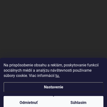
Na prispôsobenie obsahu a reklám, poskytovanie funkcií
sociálnych médií a analýzu návštevnosti používame
súbory cookie. Viac informácií
tu.
KONTAKT
Nastavenie
info
@
gobamboo.sk
Odmietnuť
Súhlasím
+421944111609