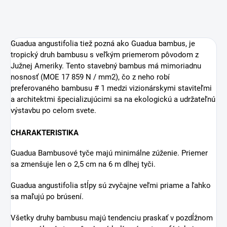
Guadua angustifolia tiež pozná ako Guadua bambus, je
tropický druh bambusu s veľkým priemerom pôvodom z
Južnej Ameriky. Tento stavebný bambus má mimoriadnu
nosnosť (MOE 17 859 N / mm2), čo z neho robí
preferovaného bambusu # 1 medzi vizionárskymi staviteľmi
a architektmi špecializujúcimi sa na ekologickú a udržateľnú
výstavbu po celom svete.
CHARAKTERISTIKA
Guadua Bambusové tyče majú minimálne zúženie. Priemer
sa zmenšuje len o 2,5 cm na 6 m dlhej tyči.
Guadua angustifolia stĺpy sú zvyčajne veľmi priame a ľahko
sa maľujú po brúsení.
Všetky druhy bambusu majú tendenciu praskať v pozdĺžnom