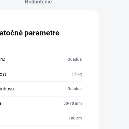
Hodnotenie
atočné parametre
ria
:
Guadua
osť
:
1.5 kg
ambusu
:
Guadua
r
:
50-70 mm
100 cm