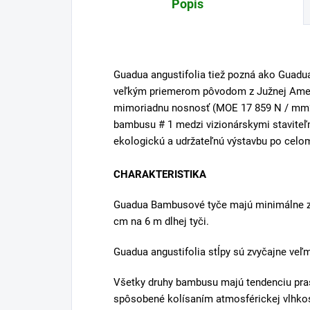
Popis
Guadua angustifolia tiež pozná ako Guadu
veľkým priemerom pôvodom z Južnej Amer
mimoriadnu nosnosť (MOE 17 859 N / mm2)
bambusu # 1 medzi vizionárskymi staviteľm
ekologickú a udržateľnú výstavbu po celo
CHARAKTERISTIKA
Guadua Bambusové tyče majú minimálne zú
cm na 6 m dlhej tyči.
Guadua angustifolia stĺpy sú zvyčajne veľ
Všetky druhy bambusu majú tendenciu pra
spôsobené kolísaním atmosférickej vlhkost