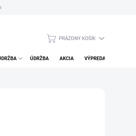
e oboznámenia sa s vlastnosťami bambusu
PRÁZDNY KOŠÍK
NÁKUPNÝ
KOŠÍK
ÚDRŽBA
ÚDRŽBA
AKCIA
VÝPREDAJ
BLOG
026