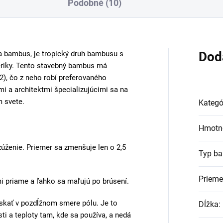
Podobné (10)
a bambus, je tropický druh bambusu s
Dod
iky. Tento stavebný bambus má
, čo z neho robí preferovaného
i a architektmi špecializujúcimi sa na
m svete.
Kategó
Hmotn
ženie. Priemer sa zmenšuje len o 2,5
Typ b
Prieme
mi priame a ľahko sa maľujú po brúsení.
skať v pozdĺžnom smere pólu. Je to
Dĺžka
:
i a teploty tam, kde sa používa, a nedá