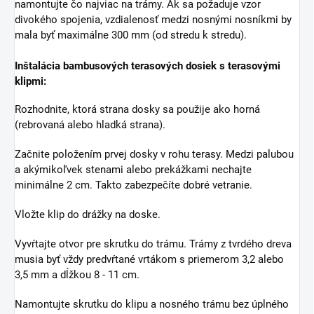
namontujte čo najviac na trámy. Ak sa požaduje vzor
divokého spojenia, vzdialenosť medzi nosnými nosníkmi by
mala byť maximálne 300 mm (od stredu k stredu).
Inštalácia bambusových terasových dosiek s terasovými
klipmi:
Rozhodnite, ktorá strana dosky sa použije ako horná
(rebrovaná alebo hladká strana).
Začnite položením prvej dosky v rohu terasy. Medzi palubou
a akýmikoľvek stenami alebo prekážkami nechajte
minimálne 2 cm. Takto zabezpečíte dobré vetranie.
Vložte klip do drážky na doske.
Vyvŕtajte otvor pre skrutku do trámu. Trámy z tvrdého dreva
musia byť vždy predvŕtané vrtákom s priemerom 3,2 alebo
3,5 mm a dĺžkou 8 - 11 cm.
Namontujte skrutku do klipu a nosného trámu bez úplného