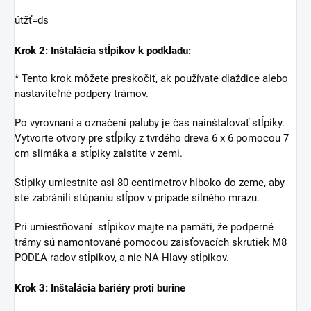
útžť=ds
Krok 2: Inštalácia stĺpikov k podkladu:
* Tento krok môžete preskočiť, ak používate dlaždice alebo
nastaviteľné podpery trámov.
Po vyrovnaní a označení paluby je čas nainštalovať stĺpiky.
Vytvorte otvory pre stĺpiky z tvrdého dreva 6 x 6 pomocou 7
cm slimáka a stĺpiky zaistite v zemi.
Stĺpiky umiestnite asi 80 centimetrov hlboko do zeme, aby
ste zabránili stúpaniu stĺpov v prípade silného mrazu.
Pri umiestňovaní stĺpikov majte na pamäti, že podperné
trámy sú namontované pomocou zaisťovacích skrutiek M8
PODĽA radov stĺpikov, a nie NA Hlavy stĺpikov.
Krok 3: Inštalácia bariéry proti burine