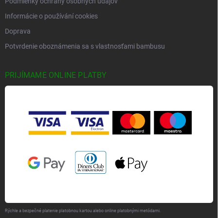
Podmienky ochrany osobných údajov
Informácie o používání cookies
Doprava
Potvrdenie oboznámenia sa s vlastnosťami bambusu
PRIJÍMAME ONLINE PLATBY
Rýchle a bezpečné platenie platobnou kartou alebo online platobnými metódami.