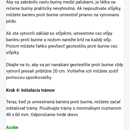
Aby sa zabránilo rastu buriny medzi palubami, je látka na
ničenie buriny prakticky nevyhnutná. Ak nepoužívate stĺpiky,
môžete bariéru proti burine umiestniť priamo na vyrovnanú
pôdu.
Ak ste vytvorili základ so stĺpikmi, umiestnite cez stĺpy
bariéru proti burine a nožom narežte kríž na každý stĺp.
Potom môžete ľahko prevliecť geotextíliu proti burine cez
stĺpiky.
Dbajte na to, aby sa pri nanášaní geotextílie proti burine vždy
vytvoril presah približne 20 cm. Voliteľne ich môžete zošiť
pomocou sponkovačky.
Krok 4: Inštalácia trámov
Teraz, keď je umiestnená bariéra proti burine, môžete začať
inštalovať trámy. Používajte trámy s minimálnym rozmerom
40 x 60 mm. Odporúčame tvrdé drevo
Azobe