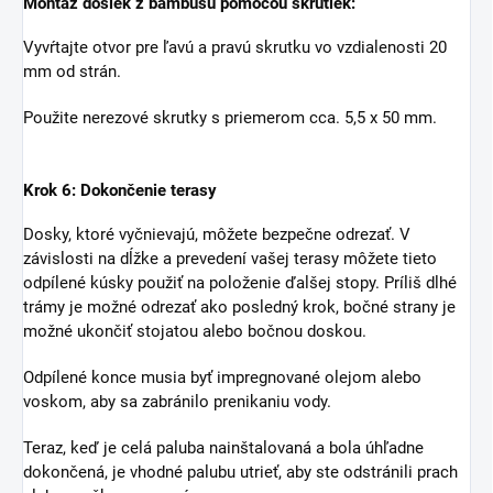
Montáž dosiek z bambusu pomocou skrutiek:
Vyvŕtajte otvor pre ľavú a pravú skrutku vo vzdialenosti 20
mm od strán.
Použite nerezové skrutky s priemerom cca. 5,5 x 50 mm.
Krok 6: Dokončenie terasy
Dosky, ktoré vyčnievajú, môžete bezpečne odrezať. V
závislosti na dĺžke a prevedení vašej terasy môžete tieto
odpílené kúsky použiť na položenie ďalšej stopy. Príliš dlhé
trámy je možné odrezať ako posledný krok, bočné strany je
možné ukončiť stojatou alebo bočnou doskou.
Odpílené konce musia byť impregnované olejom alebo
voskom, aby sa zabránilo prenikaniu vody.
Teraz, keď je celá paluba nainštalovaná a bola úhľadne
dokončená, je vhodné palubu utrieť, aby ste odstránili prach