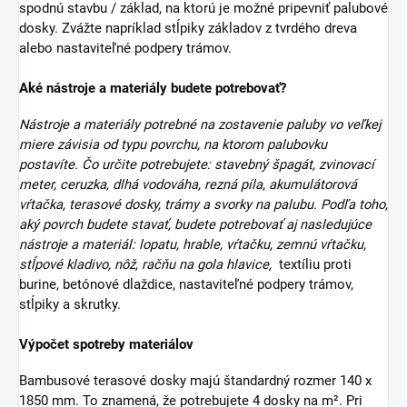
spodnú stavbu / základ, na ktorú je možné pripevniť palubové
dosky. Zvážte napríklad stĺpiky základov z tvrdého dreva
alebo nastaviteľné podpery trámov.
Aké nástroje a materiály budete potrebovať?
Nástroje a materiály potrebné na zostavenie paluby vo veľkej
miere závisia od typu povrchu, na ktorom palubovku
postavíte. Čo určite potrebujete: stavebný špagát, zvinovací
meter, ceruzka, dlhá vodováha, rezná píla, akumulátorová
vŕtačka, terasové dosky, trámy a svorky na palubu. Podľa toho,
aký povrch budete stavať, budete potrebovať aj nasledujúce
nástroje a materiál: lopatu, hrable, vŕtačku, zemnú vŕtačku,
stĺpové kladivo, nôž, račňu na gola hlavice,
textíliu proti
burine, betónové dlaždice, nastaviteľné podpery trámov,
stĺpiky a skrutky.
Výpočet spotreby materiálov
Bambusové terasové dosky majú štandardný rozmer 140 x
1850 mm. To znamená, že potrebujete 4 dosky na m². Pri