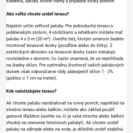
kladenia, základ, nosné trámy a prípadné straty pílením.
Akú veľkú chcete urobiť terasu?
Najskôr určte veľkosť paluby. Pre jednoduchú terasu s
jedálenským stolom, 4 stoličkami a lehátkami môžete mať
palubu 4 x 5 m (20 m²). Uveďte tiež, ktorým smerom budete
montovať terasové dosky (pozdĺžne alebo do šírky). Z
estetických dôvodov sa terasové dosky často inštalujú
rovnobežne s domom, čo často znamená, že sa neprihliada
na žiadny sklon. Pre optimálnu životnosť vašich palubových
dosiek však odporúčame vždy zabezpečiť sklon 1 - 2%
(pokles o 1 cm na meter).
Kde nainštalujete terasu?
Ak chcete palubu nainštalovať na rovný povrch, napríklad na
strešnú terasu alebo balkón, môžete ako základ použiť
gumové dlaždice (uistite sa, či je vaša strecha alebo balkón
vhodný na unesenie hmotnosti paluby!). Ak chcete urobiť
palubu na záhrade alebo na vode, je dôležité urobiť stabilnú