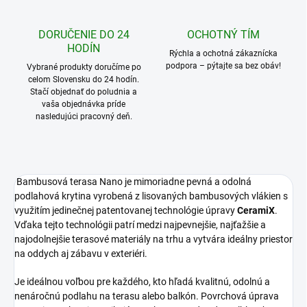
Pridať všetko do košíka
DORUČENIE DO 24
OCHOTNÝ TÍM
HODÍN
Rýchla a ochotná zákaznícka
podpora – pýtajte sa bez obáv!
Vybrané produkty doručíme po
celom Slovensku do 24 hodín.
Stačí objednať do poludnia a
vaša objednávka príde
nasledujúci pracovný deň.
Bambusová terasa Nano je mimoriadne pevná a odolná
podlahová krytina vyrobená z lisovaných bambusových vlákien s
využitím jedinečnej patentovanej technológie úpravy
CeramiX
.
Vďaka tejto technológii patrí medzi najpevnejšie, najťažšie a
najodolnejšie terasové materiály na trhu a vytvára ideálny priestor
na oddych aj zábavu v exteriéri.
Je ideálnou voľbou pre každého, kto hľadá kvalitnú, odolnú a
nenáročnú podlahu na terasu alebo balkón. Povrchová úprava