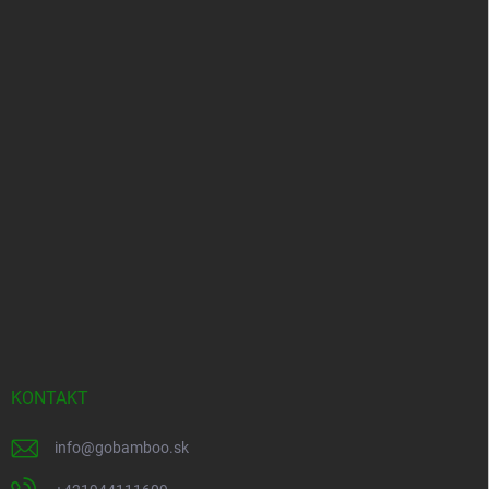
KONTAKT
info
@
gobamboo.sk