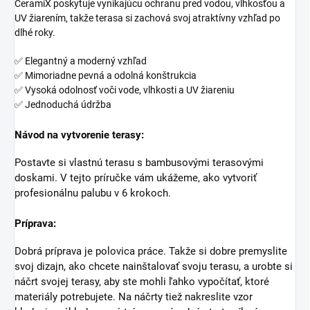
CeramiX poskytuje vynikajúcu ochranu pred vodou, vlhkosťou a
UV žiarením, takže terasa si zachová svoj atraktívny vzhľad po
dlhé roky.
✅ Elegantný a moderný vzhľad
✅ Mimoriadne pevná a odolná konštrukcia
✅ Vysoká odolnosť voči vode, vlhkosti a UV žiareniu
✅ Jednoduchá údržba
Návod na vytvorenie terasy:
Postavte si vlastnú terasu s bambusovými terasovými
doskami. V tejto príručke vám ukážeme, ako vytvoriť
profesionálnu palubu v 6 krokoch.
Príprava:
Dobrá príprava je polovica práce. Takže si dobre premyslite
svoj dizajn, ako chcete nainštalovať svoju terasu, a urobte si
náčrt svojej terasy, aby ste mohli ľahko vypočítať, ktoré
materiály potrebujete. Na náčrty tiež nakreslite vzor