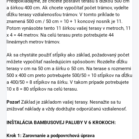
Predpokladajme, že chcete postaviť terasu s dĺžkou 500 cm
a šírkou 400 cm. Ak chcete vypočítať počet trámov, vydelte
dĺžku terasy vzdialenosťou trámov. V tomto príklade to
znamená 500 cm / 50 cm = 10 + 1 koncový nosník je 11.
Potom vynásobte tento 11 šírkou vašej terasy v metroch, 11
x 4 = 44 metrov. Na celú terasu preto potrebujete 44
lineárnych metrov trámov.
Ak sa chystáte použiť stĺpiky ako základ, požadovaný počet
môžete vypočítať nasledujúcim spôsobom: Rozdelte dĺžku
terasy v cm na 50 cm a šírku o 50 cm. Na terase s rozmermi
500 x 400 cm preto potrebujete 500/50 = 10 stĺpikov na dĺžku
a 400/50 = 8 stĺpikov na šírku. V takom prípade potrebujete
10 x 8 = 80 stĺpikov na celú terasu.
Pozor!
Základ je základom vašej terasy. Nesnažte sa tu
znižovať náklady a vždy dodržujte odporúčanú vzdialenosť.
INŠTALÁCIA BAMBUSOVEJ PALUBY V 6 KROKOCH:
Krok 1: Zarovnanie a podpovrchová úprava