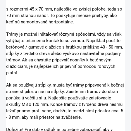
s rozmermi 45 x 70 mm, najlepšie vo zvislej polohe, teda so
70 mm stranou nahor. To poskytuje menšie priehyby, ako
keď sú namontované horizontálne.
Trámy je možné inštalovať rôznymi spôsobmi, vždy sa však
vyhýbajte priamemu kontaktu so zemou. Napríklad použite
betónové / gumové dlaždice s hrúbkou približne 40 - 50 mm,
stĺpiky z tvrdého dreva alebo výškovo nastaviteľné podpery
trámov. Ak sa chystáte pripevniť nosníky k betónovým
dlaždiciam, je najlepšie ich pripevniť pomocou rohových
platní.
Ak sa používajú stĺpiky, musia byť trámy pripevnené k bočnej
strane stĺpika, a nie na stĺpiky. Zaistením trámov do strán
ponúkajú väčšiu silu. Najlepšie používajte zaisťovacie
skrutky M8 x 120 mm. Konce trámov z tvrdého dreva nesmú
ležať priamo proti sebe, dodržujte medzi nimi priestor cca. 5
- 8 mm, aby mali priestor na zväčšenie.
Dôležité! Pre dobrý odtok je potrebné zabezpečiť, aby v