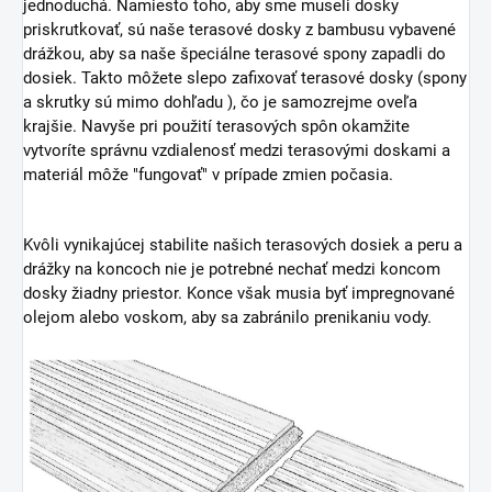
jednoduchá. Namiesto toho, aby sme museli dosky
priskrutkovať, sú naše terasové dosky z bambusu vybavené
drážkou, aby sa naše špeciálne terasové spony zapadli do
dosiek. Takto môžete slepo zafixovať terasové dosky (spony
a skrutky sú mimo dohľadu ), čo je samozrejme oveľa
krajšie. Navyše pri použití terasových spôn okamžite
vytvoríte správnu vzdialenosť medzi terasovými doskami a
materiál môže "fungovať" v prípade zmien počasia.
Kvôli vynikajúcej stabilite našich terasových dosiek a peru a
drážky na koncoch nie je potrebné nechať medzi koncom
dosky žiadny priestor. Konce však musia byť impregnované
olejom alebo voskom, aby sa zabránilo prenikaniu vody.