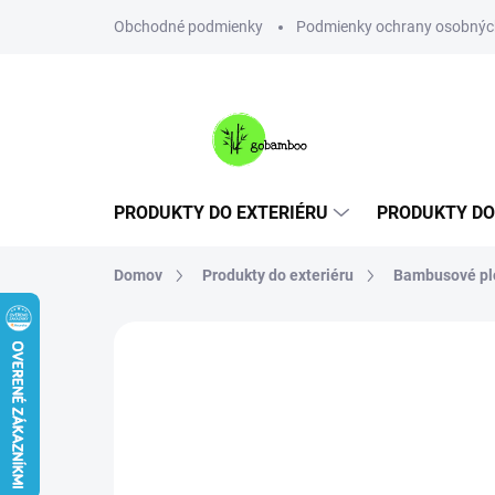
Prejsť
Obchodné podmienky
Podmienky ochrany osobnýc
na
obsah
PRODUKTY DO EXTERIÉRU
PRODUKTY DO
Domov
Produkty do exteriéru
Bambusové plo
Neohodnotené
Podrobnosti hodnote
VIAC ZA MENEJ