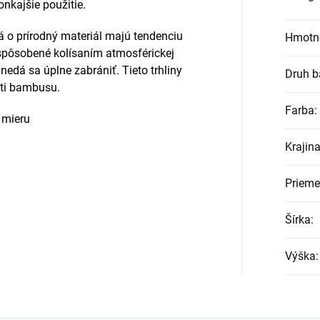
onkajšie použitie.
 o prírodný materiál majú tendenciu
Hmotn
spôsobené kolísaním atmosférickej
 nedá sa úplne zabrániť. Tieto trhliny
Druh 
ti bambusu.
Farba
:
 mieru
Krajin
Prieme
Šírka
:
Výška
: