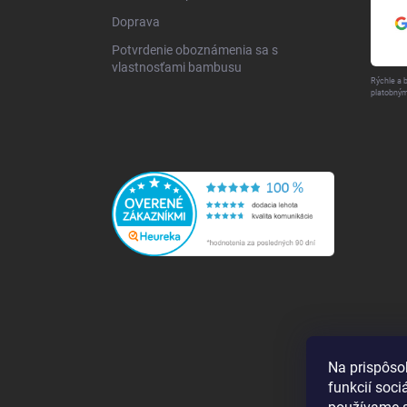
Doprava
Potvrdenie oboznámenia sa s
vlastnosťami bambusu
Rýchle a 
platobným
Na prispôso
funkcií soci