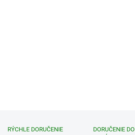
10 - 14 ks = zľava 8 %
15 - 19 ks = zľava 10 %
20 a viac ks = zľava 12 %
−
+
RÝCHLE DORUČENIE
DORUČENIE DO