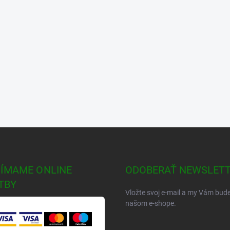
JÍMAME ONLINE
ODOBERAŤ NEWSLET
TBY
Vložte svoj e-mail a my Vám bud
našom e-shope.