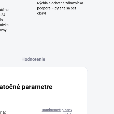
Rýchla a ochotná zákaznícka
podpora – pýtajte sa bez
učíme
obáv!
o 24
do
dnávka
covný
Hodnotenie
atočné parametre
Bambusové ploty v
ria
: