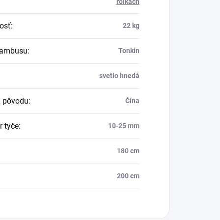
rolkách
osť
:
22 kg
bambusu
:
Tonkin
svetlo hnedá
a pôvodu
:
Čína
r tyče
:
10-25 mm
180 cm
200 cm