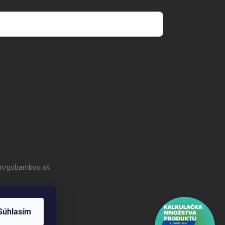
mienkami ochrany osobných údajov
om/gobamboo.sk
Súhlasím