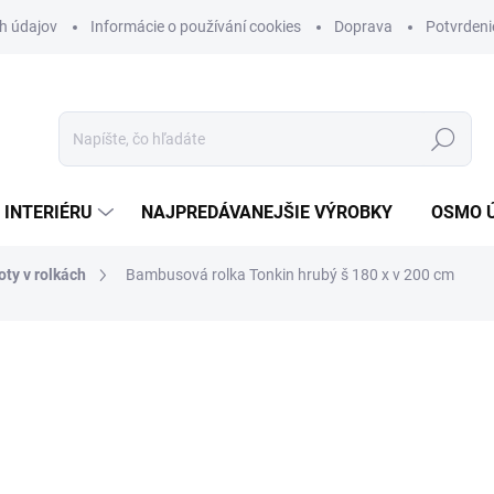
h údajov
Informácie o používání cookies
Doprava
Potvrdeni
Hľadať
 INTERIÉRU
NAJPREDÁVANEJŠIE VÝROBKY
OSMO 
ty v rolkách
Bambusová rolka Tonkin hrubý š 180 x v 200 cm
nia
MÔŽEME DORUČIŤ DO:
11.8.2
79,95 €
65 € bez DPH
Jednotková
22,21 € / 1 m2