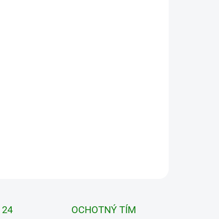
73,55 €
/ ks
71,96 €
/ ks
70,36 €
/ ks
Ušetríte
0 €
Pridať do košíka
OPÝTAŤ SA
STRÁŽIŤ
 24
OCHOTNÝ TÍM