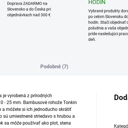
HODÍN
Doprava ZADARMO na
Slovensko a do Česka pri
Vybrané produkty dor
objednávkach nad 300 €
po celom Slovensku d
hodín. Stačí objednať 
poludnia a vaša obje
príde nasledujúci pra
deň.
Podobné (7)
je vyrobená z prírodných
Dod
10 - 25 mm. Bambusové rohože Tonkin
 a môžete si ich jednoducho skrátiť
o sú umiestnené striedavo s hrubou a
ok sa môže používať ako plot, stena
Kategó