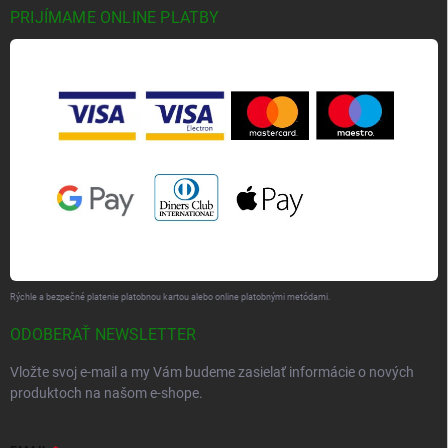
PRIJÍMAME ONLINE PLATBY
Rýchle a bezpečné platenie platobnou kartou alebo online platobnými metódami.
ODOBERAŤ NEWSLETTER
Vložte svoj e-mail a my Vám budeme zasielať informácie o nových
produktoch na našom e-shope.