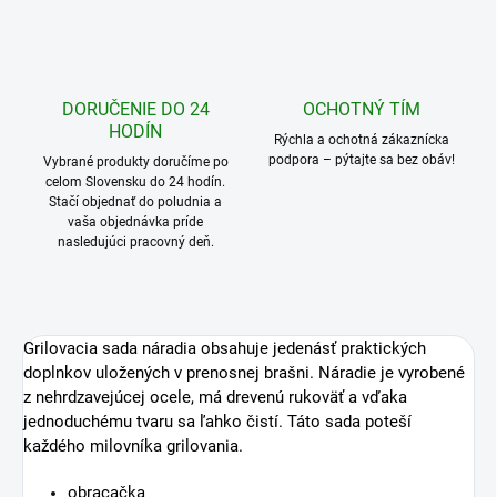
DORUČENIE DO 24
OCHOTNÝ TÍM
HODÍN
Rýchla a ochotná zákaznícka
podpora – pýtajte sa bez obáv!
Vybrané produkty doručíme po
celom Slovensku do 24 hodín.
Stačí objednať do poludnia a
vaša objednávka príde
nasledujúci pracovný deň.
Grilovacia sada náradia obsahuje jedenásť praktických
doplnkov uložených v prenosnej brašni. Náradie je vyrobené
z nehrdzavejúcej ocele, má drevenú rukoväť a vďaka
jednoduchému tvaru sa ľahko čistí. Táto sada poteší
každého milovníka grilovania.
obracačka