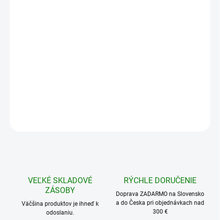
12,15 € bez DPH
Jednotková
SKLADOM
cena:
Doprava ZDARMA pre objednávky nad 300€
DETAILNÉ INFORMÁCIE
−
+
Pridať do košíka
OPÝTAŤ SA
STRÁŽIŤ
VEĽKÉ SKLADOVÉ
RÝCHLE DORUČENIE
ZÁSOBY
Doprava ZADARMO na Slovensko
a do Česka pri objednávkach nad
Väčšina produktov je ihneď k
300 €
odoslaniu.